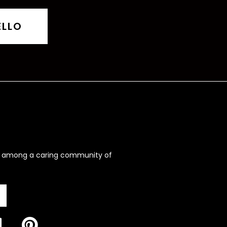
ELLO
k among a caring community of