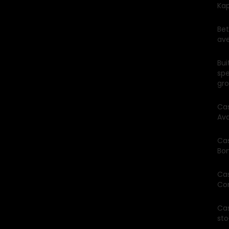
Kap
Bet
av
Bui
spe
gr
Cas
Ava
Cas
Bon
Cas
Con
Cas
sto