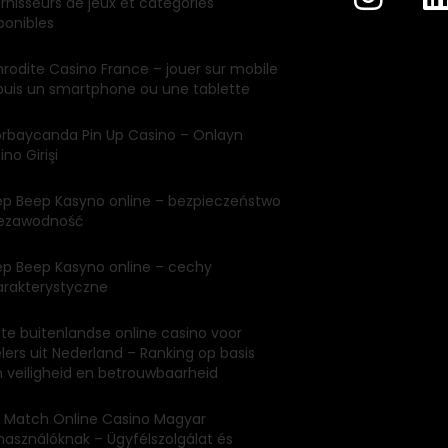
rnisseurs de jeux et catégories
ponibles
rodite Casino France – jouer sur mobile
uis un smartphone ou une tablette
rbaycanda Pin Up Casino – Onlayn
ino Girişi
p Beep Kasyno online – bezpieczeństwo
iezawodność
p Beep Kasyno online – cechy
arakterystyczne
te buitenlandse online casino voor
lers uit Nederland – Ranking op basis
 veiligheid en betrouwbaarheid
 Match Online Casino Magyar
használóknak – Ügyfélszolgálat és