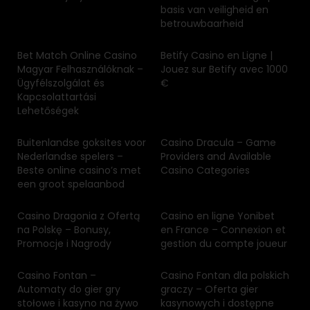
basis van veiligheid en
betrouwbaarheid
Bet Match Online Casino
Betify Casino en Ligne |
Magyar Felhasználóknak –
Jouez sur Betify avec 1000
Ügyfélszolgálat és
€
Kapcsolattartási
Lehetőségek
Buitenlandse goksites voor
Casino Dracula – Game
Nederlandse spelers –
Providers and Available
Beste online casino’s met
Casino Categories
een groot spelaanbod
Casino Dragonia z Ofertą
Casino en ligne Yonibet
na Polskę – Bonusy,
en France – Connexion et
Promocje i Nagrody
gestion du compte joueur
Casino Fontan –
Casino Fontan dla polskich
Automaty do gier gry
graczy – Oferta gier
stołowe i kasyno na żywo
kasynowych i dostępne