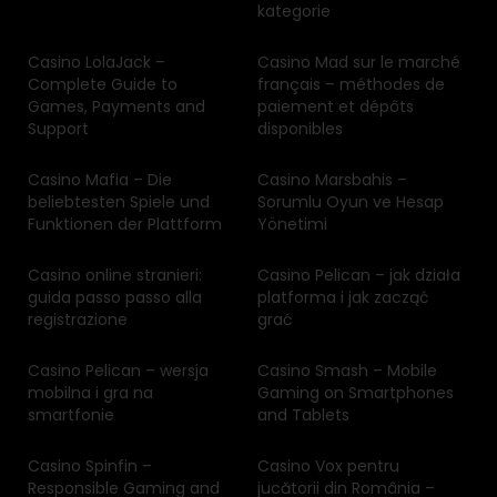
kategorie
Casino LolaJack –
Casino Mad sur le marché
Complete Guide to
français – méthodes de
Games, Payments and
paiement et dépôts
Support
disponibles
Casino Mafia – Die
Casino Marsbahis –
beliebtesten Spiele und
Sorumlu Oyun ve Hesap
Funktionen der Plattform
Yönetimi
Casino online stranieri:
Casino Pelican – jak działa
guida passo passo alla
platforma i jak zacząć
registrazione
grać
Casino Pelican – wersja
Casino Smash – Mobile
mobilna i gra na
Gaming on Smartphones
smartfonie
and Tablets
Casino Spinfin –
Casino Vox pentru
Responsible Gaming and
jucătorii din România –