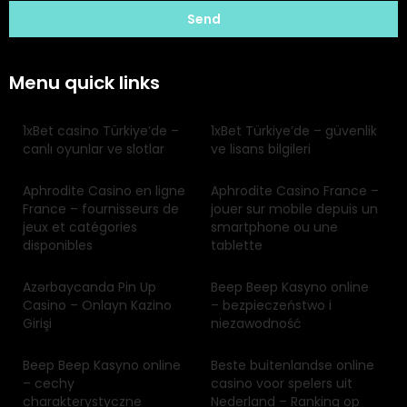
Send
Menu quick links
1xBet casino Türkiye’de –
1xBet Türkiye’de – güvenlik
canlı oyunlar ve slotlar
ve lisans bilgileri
Aphrodite Casino en ligne
Aphrodite Casino France –
France – fournisseurs de
jouer sur mobile depuis un
jeux et catégories
smartphone ou une
disponibles
tablette
Azərbaycanda Pin Up
Beep Beep Kasyno online
Casino – Onlayn Kazino
– bezpieczeństwo i
Girişi
niezawodność
Beep Beep Kasyno online
Beste buitenlandse online
– cechy
casino voor spelers uit
charakterystyczne
Nederland – Ranking op