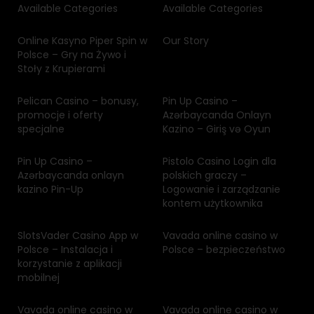
Available Categories
Available Categories
Online Kasyno Piper Spin w
Our Story
Polsce – Gry na Żywo i
Stoły z Krupierami
Pelican Casino – bonusy,
Pin Up Casino –
promocje i oferty
Azərbaycanda Onlayn
specjalne
Kazino – Giriş və Oyun
Pin Up Casino –
Pistolo Casino Login dla
Azərbaycanda onlayn
polskich graczy –
kazino Pin-Up
Logowanie i zarządzanie
kontem użytkownika
SlotsVader Casino App w
Vavada online casino w
Polsce – Instalacja i
Polsce – bezpieczeństwo
korzystanie z aplikacji
mobilnej
Vavada online casino w
Vavada online casino w