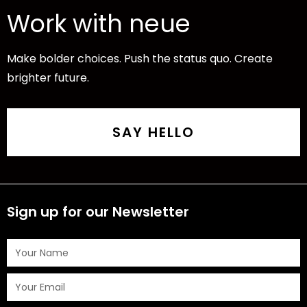
Work with neue
Make bolder choices. Push the status quo. Create
brighter future.
SAY HELLO
Sign up for our Newsletter