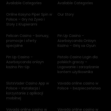
Available Categories
Available Categories
Online Kasyno Piper Spin w
Our Story
Polsce – Gry na Żywo i
Stoły z Krupierami
Pelican Casino – bonusy,
Pin Up Casino –
promocje i oferty
Azərbaycanda Onlayn
specjalne
Kazino – Giriş və Oyun
Pin Up Casino –
Pistolo Casino Login dla
Azərbaycanda onlayn
polskich graczy –
kazino Pin-Up
Logowanie i zarządzanie
kontem użytkownika
SlotsVader Casino App w
Vavada online casino w
Polsce – Instalacja i
Polsce – bezpieczeństwo
korzystanie z aplikacji
mobilnej
Vavada online casino w
Vavada online casino w