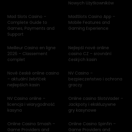
Nowych Użytkowników
Mad Slots Casino –
MadSlots Casino App –
Complete Guide to
Mobile Features and
Games, Payments and
Gaming Experience
Support
Meilleur Casino en ligne
Nejlepší nové online
2026 – Classement
casino CZ – srovnání
complet
českých kasin
Nové české online casino
NV Casino –
– aktuální žebříček
bezpieczeństwo i ochrona
nejlepších kasin
graczy
NV Casino online –
Online casino SlotsVader –
licencja i wiarygodność
Jackpoty i ekskluzywne
kasyna
gry kasynowe
Online Casino Smash –
Online Casino Spinfin –
Game Providers and
Game Providers and