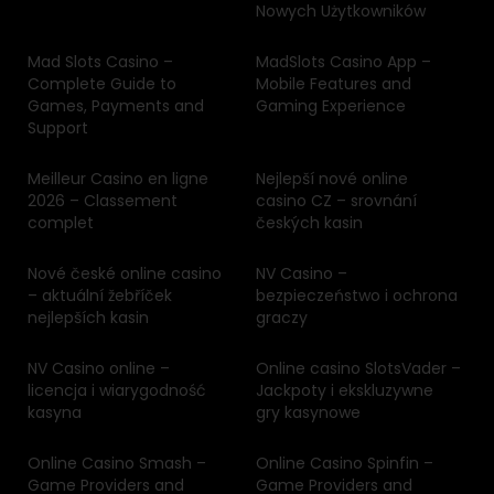
Nowych Użytkowników
Mad Slots Casino –
MadSlots Casino App –
Complete Guide to
Mobile Features and
Games, Payments and
Gaming Experience
Support
Meilleur Casino en ligne
Nejlepší nové online
2026 – Classement
casino CZ – srovnání
complet
českých kasin
Nové české online casino
NV Casino –
– aktuální žebříček
bezpieczeństwo i ochrona
nejlepších kasin
graczy
NV Casino online –
Online casino SlotsVader –
licencja i wiarygodność
Jackpoty i ekskluzywne
kasyna
gry kasynowe
Online Casino Smash –
Online Casino Spinfin –
Game Providers and
Game Providers and