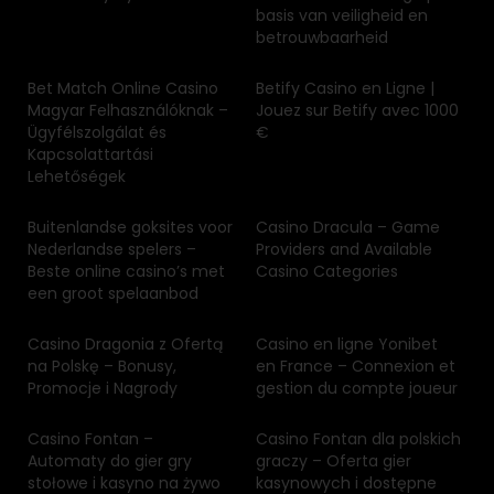
basis van veiligheid en
betrouwbaarheid
Bet Match Online Casino
Betify Casino en Ligne |
Magyar Felhasználóknak –
Jouez sur Betify avec 1000
Ügyfélszolgálat és
€
Kapcsolattartási
Lehetőségek
Buitenlandse goksites voor
Casino Dracula – Game
Nederlandse spelers –
Providers and Available
Beste online casino’s met
Casino Categories
een groot spelaanbod
Casino Dragonia z Ofertą
Casino en ligne Yonibet
na Polskę – Bonusy,
en France – Connexion et
Promocje i Nagrody
gestion du compte joueur
Casino Fontan –
Casino Fontan dla polskich
Automaty do gier gry
graczy – Oferta gier
stołowe i kasyno na żywo
kasynowych i dostępne