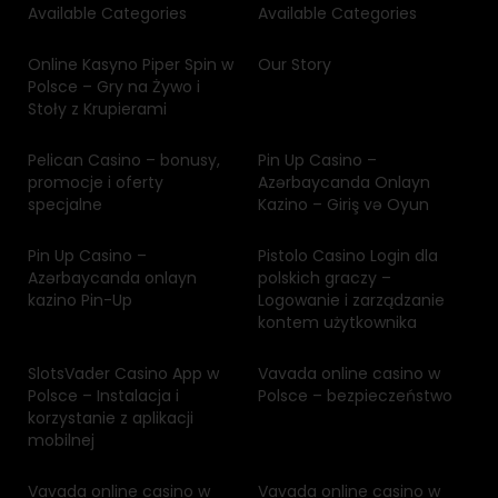
Available Categories
Available Categories
Online Kasyno Piper Spin w
Our Story
Polsce – Gry na Żywo i
Stoły z Krupierami
Pelican Casino – bonusy,
Pin Up Casino –
promocje i oferty
Azərbaycanda Onlayn
specjalne
Kazino – Giriş və Oyun
Pin Up Casino –
Pistolo Casino Login dla
Azərbaycanda onlayn
polskich graczy –
kazino Pin-Up
Logowanie i zarządzanie
kontem użytkownika
SlotsVader Casino App w
Vavada online casino w
Polsce – Instalacja i
Polsce – bezpieczeństwo
korzystanie z aplikacji
mobilnej
Vavada online casino w
Vavada online casino w