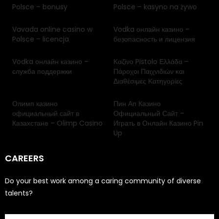
Polsce – bonusy
Polsce – kasyno na żywo
Vavada online casino w
Vodka онлайн казино –
Polsce – licencja
безопасность и лицензия
Vodka онлайн казино –
Καζίνο Pistolo Ελλάδα –
служба поддержки
Πάροχοι Παιχνιδιών και
Διαθέσιμες Κατηγορίες
Олимп казино
Пин Ап Казино
официальный сайт в
Официальный Сайт –
Казахстане – Olimp Casino
Играть в Онлайн Казино Pin
Up
CAREERS
Do your best work among a caring community of diverse
talents?