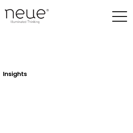
Insights