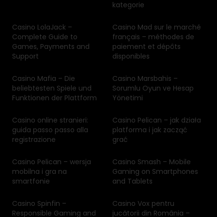
kategorie
Casino LolaJack –
Casino Mad sur le marché
Complete Guide to
français – méthodes de
Games, Payments and
paiement et dépôts
Support
disponibles
Casino Mafia – Die
Casino Marsbahis –
beliebtesten Spiele und
Sorumlu Oyun ve Hesap
Funktionen der Plattform
Yönetimi
Casino online stranieri:
Casino Pelican – jak działa
guida passo passo alla
platforma i jak zacząć
registrazione
grać
Casino Pelican – wersja
Casino Smash – Mobile
mobilna i gra na
Gaming on Smartphones
smartfonie
and Tablets
Casino Spinfin –
Casino Vox pentru
Responsible Gaming and
jucătorii din România –