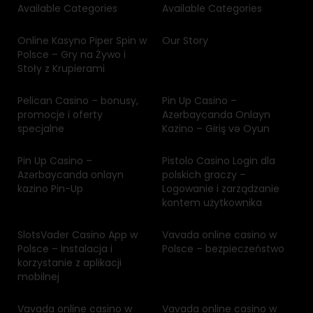
Available Categories
Available Categories
Online Kasyno Piper Spin w
Our Story
Polsce – Gry na Żywo i
Stoły z Krupierami
Pelican Casino – bonusy,
Pin Up Casino –
promocje i oferty
Azərbaycanda Onlayn
specjalne
Kazino – Giriş və Oyun
Pin Up Casino –
Pistolo Casino Login dla
Azərbaycanda onlayn
polskich graczy –
kazino Pin-Up
Logowanie i zarządzanie
kontem użytkownika
SlotsVader Casino App w
Vavada online casino w
Polsce – Instalacja i
Polsce – bezpieczeństwo
korzystanie z aplikacji
mobilnej
Vavada online casino w
Vavada online casino w