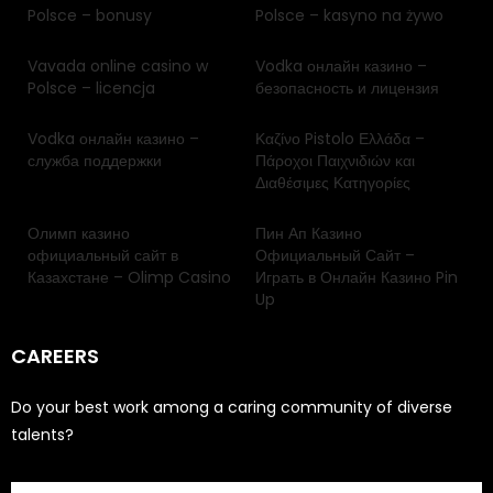
Polsce – bonusy
Polsce – kasyno na żywo
Vavada online casino w
Vodka онлайн казино –
Polsce – licencja
безопасность и лицензия
Vodka онлайн казино –
Καζίνο Pistolo Ελλάδα –
служба поддержки
Πάροχοι Παιχνιδιών και
Διαθέσιμες Κατηγορίες
Олимп казино
Пин Ап Казино
официальный сайт в
Официальный Сайт –
Казахстане – Olimp Casino
Играть в Онлайн Казино Pin
Up
CAREERS
Do your best work among a caring community of diverse
talents?