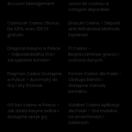
Account Management
Jocuri de cazinou și
categorii disponibile
Casinozer Casino | Bonus
Dracula Casino – Deposit
De 100% avec 100 FS
and Withdrawal Methods
gratuits
Explained
Dragonia Kasyno w Polsce
F1 Casino –
– Odpowiedzialna Gra i
Bezpieczeństwo graczy i
Zarządzanie Kontem
ochrona danych
Flagman Casino Dostępne
Fontan Casino dla Polski –
w Polsce – Automaty do
Obsługa klienta i
Gry i Gry Stołowe
dostępne metody
kontaktu
GG bet casino w Polsce –
Goldbet Casino Aplikacja
Jak działa kasyno online i
dla Polski – Gra mobilna
dostępne opcje gry
na smartfonach i
tabletach