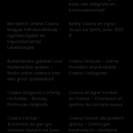
basis van veiligheid en
betrouwbaarheid
Bet Match Online Casino
Betify Casino en Ligne |
Magyar Felhasználóknak –
Jouez sur Betify avec 1000
Ügyfélszolgálat és
€
Kapcsolattartási
Lehetőségek
Buitenlandse goksites voor
Casino Dracula – Game
Nederlandse spelers –
Providers and Available
Beste online casino’s met
Casino Categories
een groot spelaanbod
Casino Dragonia z Ofertą
Casino en ligne Yonibet
na Polskę – Bonusy,
en France – Connexion et
Promocje i Nagrody
gestion du compte joueur
Casino Fontan –
Casino Fontan dla polskich
Automaty do gier gry
graczy – Oferta gier
stołowe i kasyno na żywo
kasynowych i dostępne