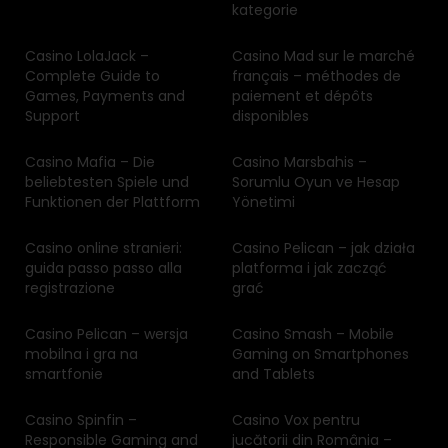
kategorie
Casino LolaJack –
Casino Mad sur le marché
Complete Guide to
français – méthodes de
Games, Payments and
paiement et dépôts
Support
disponibles
Casino Mafia – Die
Casino Marsbahis –
beliebtesten Spiele und
Sorumlu Oyun ve Hesap
Funktionen der Plattform
Yönetimi
Casino online stranieri:
Casino Pelican – jak działa
guida passo passo alla
platforma i jak zacząć
registrazione
grać
Casino Pelican – wersja
Casino Smash – Mobile
mobilna i gra na
Gaming on Smartphones
smartfonie
and Tablets
Casino Spinfin –
Casino Vox pentru
Responsible Gaming and
jucătorii din România –