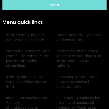
Send
Menu quick links
1xBet casino Türkiye’de –
1xBet Türkiye’de – güvenlik
canlı oyunlar ve slotlar
ve lisans bilgileri
Aphrodite Casino en ligne
Aphrodite Casino France –
France – fournisseurs de
jouer sur mobile depuis un
jeux et catégories
smartphone ou une
disponibles
tablette
Azərbaycanda Pin Up
Beep Beep Kasyno online
Casino – Onlayn Kazino
– bezpieczeństwo i
Girişi
niezawodność
Beep Beep Kasyno online
Beste buitenlandse online
– cechy
casino voor spelers uit
charakterystyczne
Nederland – Ranking op