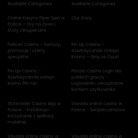
Available Categories
Available Categories
Online Kasyno Piper Spin w
Our Story
Polsce – Gry na Żywo i
Stoły z Krupierami
Pelican Casino – bonusy,
Pin Up Casino –
promocje i oferty
Azərbaycanda Onlayn
specjalne
Kazino – Giriş və Oyun
Pin Up Casino –
Pistolo Casino Login dla
Azərbaycanda onlayn
polskich graczy –
kazino Pin-Up
Logowanie i zarządzanie
kontem użytkownika
SlotsVader Casino App w
Vavada online casino w
Polsce – Instalacja i
Polsce – bezpieczeństwo
korzystanie z aplikacji
mobilnej
Vavada online casino w
Vavada online casino w