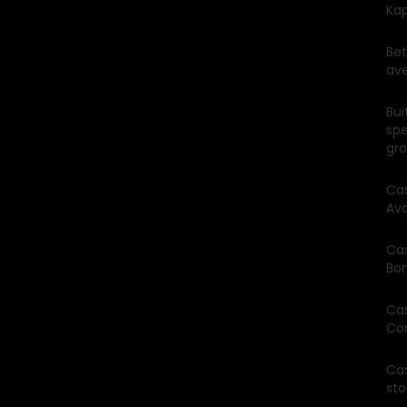
Kap
Bet
av
Bui
spe
gr
Cas
Ava
Cas
Bon
Cas
Con
Cas
sto