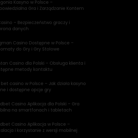
gonia Kasyno w Polsce –
owiedzialna Gra i Zarządzanie Kontem
Casino – Bezpieczeństwo graczy i
hrona danych
agman Casino Dostępne w Polsce –
omaty do Gry i Gry Stołowe
tan Casino dla Polski – Obsługa klienta i
stępne metody kontaktu
bet casino w Polsce – Jak działa kasyno
ine i dostępne opcje gry
dbet Casino Aplikacja dla Polski – Gra
ilna na smartfonach i tabletach
dbet Casino Aplikacja w Polsce –
talacja i korzystanie z wersji mobilnej