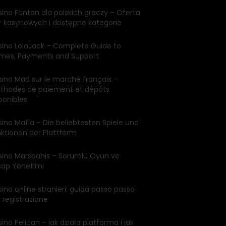
ino Fontan dla polskich graczy – Oferta
r kasynowych i dostępne kategorie
ino LolaJack – Complete Guide to
mes, Payments and Support
ino Mad sur le marché français –
thodes de paiement et dépôts
ponibles
ino Mafia – Die beliebtesten Spiele und
ktionen der Plattform
ino Marsbahis – Sorumlu Oyun ve
sap Yönetimi
ino online stranieri: guida passo passo
a registrazione
ino Pelican – jak działa platforma i jak