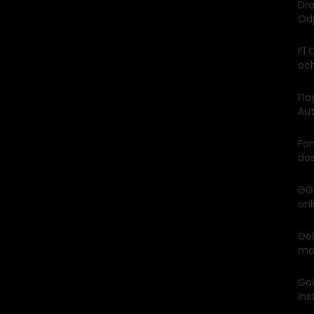
Dra
Odp
F1 
oc
Fl
Aut
Fon
do
GG 
onl
Gol
mob
Gol
Ins