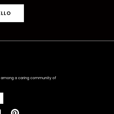
ELLO
k among a caring community of