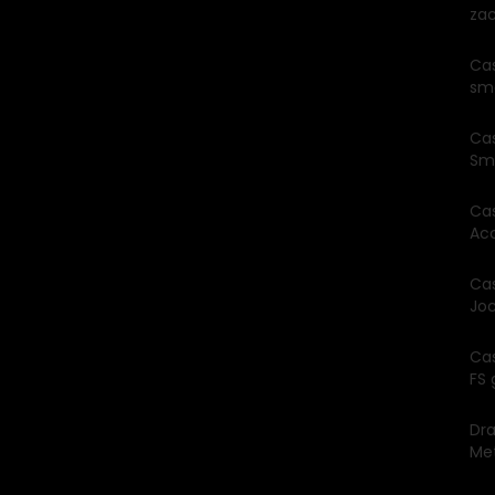
za
Cas
sm
Ca
Sm
Cas
Ac
Cas
Joc
Cas
FS 
Dra
Met