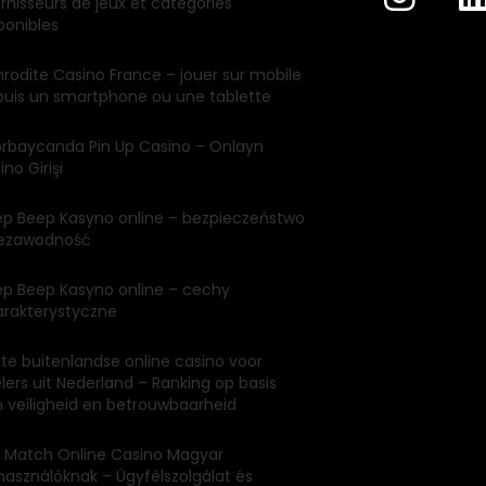
rnisseurs de jeux et catégories
ponibles
rodite Casino France – jouer sur mobile
uis un smartphone ou une tablette
rbaycanda Pin Up Casino – Onlayn
ino Girişi
p Beep Kasyno online – bezpieczeństwo
iezawodność
p Beep Kasyno online – cechy
arakterystyczne
te buitenlandse online casino voor
lers uit Nederland – Ranking op basis
 veiligheid en betrouwbaarheid
 Match Online Casino Magyar
használóknak – Ügyfélszolgálat és