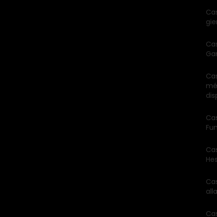
Cas
gie
Cas
Ga
Cas
mé
dis
Cas
Fun
Cas
He
Cas
all
Cas