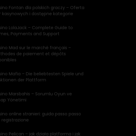
ino Fontan dla polskich graczy – Oferta
r kasynowych i dostępne kategorie
ino LolaJack – Complete Guide to
mes, Payments and Support
ino Mad sur le marché français –
thodes de paiement et dépôts
ponibles
ino Mafia – Die beliebtesten Spiele und
ktionen der Plattform
ino Marsbahis – Sorumlu Oyun ve
sap Yönetimi
ino online stranieri: guida passo passo
a registrazione
ino Pelican – jak działa platforma i jak