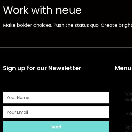
Work with neue
Make bolder choices. Push the status quo. Create bright
Sign up for our Newsletter
Menu 
1xB
slo
1xB
Send
Aph