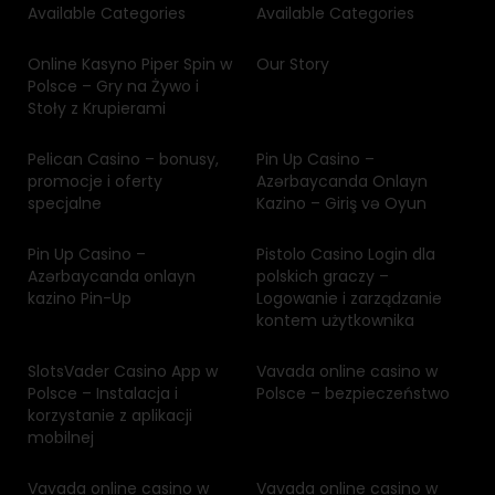
Available Categories
Available Categories
Online Kasyno Piper Spin w
Our Story
Polsce – Gry na Żywo i
Stoły z Krupierami
Pelican Casino – bonusy,
Pin Up Casino –
promocje i oferty
Azərbaycanda Onlayn
specjalne
Kazino – Giriş və Oyun
Pin Up Casino –
Pistolo Casino Login dla
Azərbaycanda onlayn
polskich graczy –
kazino Pin-Up
Logowanie i zarządzanie
kontem użytkownika
SlotsVader Casino App w
Vavada online casino w
Polsce – Instalacja i
Polsce – bezpieczeństwo
korzystanie z aplikacji
mobilnej
Vavada online casino w
Vavada online casino w