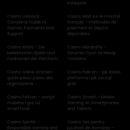
kategorie
Casino LolaJack –
Casino Mad sur le marché
Complete Guide to
français – méthodes de
Games, Payments and
paiement et dépôts
Support
disponibles
Casino Mafia – Die
Casino Marsbahis –
beliebtesten Spiele und
Sorumlu Oyun ve Hesap
Funktionen der Plattform
Yönetimi
Casino online stranieri:
Casino Pelican – jak działa
guida passo passo alla
platforma i jak zacząć
registrazione
grać
Casino Pelican – wersja
Casino Smash – Mobile
mobilna i gra na
Gaming on Smartphones
smartfonie
and Tablets
Casino Spinfin –
Casino Vox pentru
Responsible Gaming and
jucătorii din România –