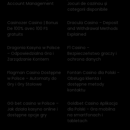
Account Management
Jocuri de cazinou și
categorii disponibile
Casinozer Casino | Bonus
Dracula Casino – Deposit
De 100% avec 100 FS
and Withdrawal Methods
gratuits
Explained
Dragonia Kasyno w Polsce
F1 Casino –
– Odpowiedzialna Gra i
Bezpieczeństwo graczy i
Zarządzanie Kontem
ochrona danych
Flagman Casino Dostępne
Fontan Casino dla Polski –
w Polsce – Automaty do
Obsługa klienta i
Gry i Gry Stołowe
dostępne metody
kontaktu
GG bet casino w Polsce –
Goldbet Casino Aplikacja
Jak działa kasyno online i
dla Polski – Gra mobilna
dostępne opcje gry
na smartfonach i
tabletach