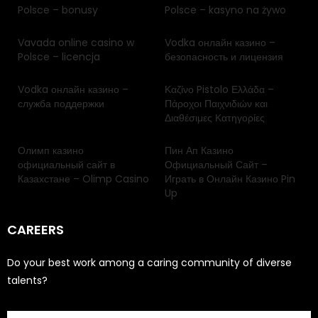
Polsce – bonusy
Polsce – kasyno na żywo
Vavada online casino w
Vodka онлайн казино –
Polsce – licencja
безопасность и лицензия
Vodka онлайн казино –
Καζίνο Pistolo Ελλάδα –
служба поддержки
Πάροχοι Παιχνιδιών και
Διαθέσιμες Κατηγορίες
Олимп казино
Пин Ап Казино
официальный сайт в
Официальный Сайт –
Казахстане – Olimp Casino
Играть в Онлайн Казино Pin
Up
CAREERS
Do your best work among a caring community of diverse
talents?