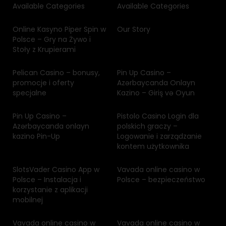
Available Categories
Available Categories
Online Kasyno Piper Spin w
Our Story
Polsce – Gry na Żywo i
Stoły z Krupierami
Pelican Casino – bonusy,
Pin Up Casino –
promocje i oferty
Azərbaycanda Onlayn
specjalne
Kazino – Giriş və Oyun
Pin Up Casino –
Pistolo Casino Login dla
Azərbaycanda onlayn
polskich graczy –
kazino Pin-Up
Logowanie i zarządzanie
kontem użytkownika
SlotsVader Casino App w
Vavada online casino w
Polsce – Instalacja i
Polsce – bezpieczeństwo
korzystanie z aplikacji
mobilnej
Vavada online casino w
Vavada online casino w