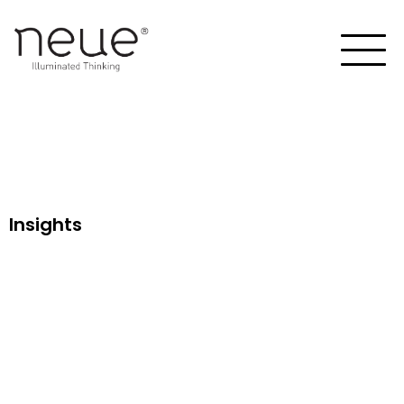
Insights