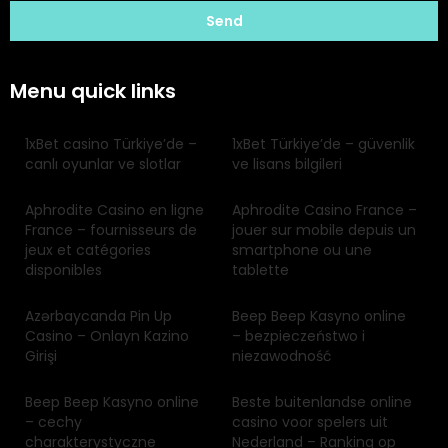
Send
Menu quick links
1xBet casino Türkiye’de –
1xBet Türkiye’de – güvenlik
canlı oyunlar ve slotlar
ve lisans bilgileri
Aphrodite Casino en ligne
Aphrodite Casino France –
France – fournisseurs de
jouer sur mobile depuis un
jeux et catégories
smartphone ou une
disponibles
tablette
Azərbaycanda Pin Up
Beep Beep Kasyno online
Casino – Onlayn Kazino
– bezpieczeństwo i
Girişi
niezawodność
Beep Beep Kasyno online
Beste buitenlandse online
– cechy
casino voor spelers uit
charakterystyczne
Nederland – Ranking op