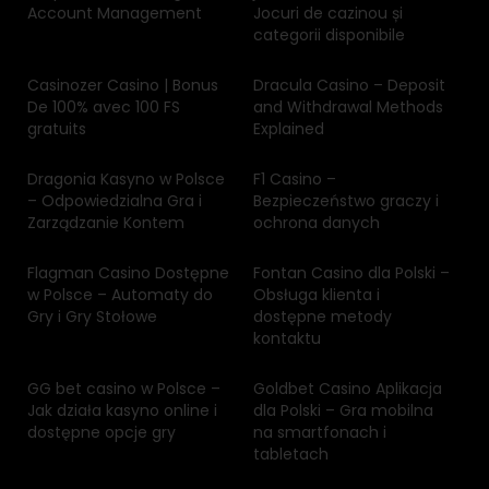
Account Management
Jocuri de cazinou și
categorii disponibile
Casinozer Casino | Bonus
Dracula Casino – Deposit
De 100% avec 100 FS
and Withdrawal Methods
gratuits
Explained
Dragonia Kasyno w Polsce
F1 Casino –
– Odpowiedzialna Gra i
Bezpieczeństwo graczy i
Zarządzanie Kontem
ochrona danych
Flagman Casino Dostępne
Fontan Casino dla Polski –
w Polsce – Automaty do
Obsługa klienta i
Gry i Gry Stołowe
dostępne metody
kontaktu
GG bet casino w Polsce –
Goldbet Casino Aplikacja
Jak działa kasyno online i
dla Polski – Gra mobilna
dostępne opcje gry
na smartfonach i
tabletach