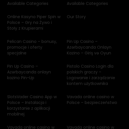
Available Categories
Available Categories
Online Kasyno Piper Spin w
Our Story
Polsce – Gry na Żywo i
Stoły z Krupierami
Pelican Casino – bonusy,
Pin Up Casino –
promocje i oferty
Azərbaycanda Onlayn
specjalne
Kazino – Giriş və Oyun
Pin Up Casino –
Pistolo Casino Login dla
Azərbaycanda onlayn
polskich graczy –
kazino Pin-Up
Logowanie i zarządzanie
kontem użytkownika
SlotsVader Casino App w
Vavada online casino w
Polsce – Instalacja i
Polsce – bezpieczeństwo
korzystanie z aplikacji
mobilnej
Vavada online casino w
Vavada online casino w