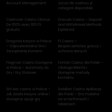
Account Management
Jocuri de cazinou și
categorii disponibile
Casinozer Casino | Bonus
Dracula Casino – Deposit
De 100% avec 100 FS
and Withdrawal Methods
gratuits
Explained
Dragonia Kasyno w Polsce
F1 Casino –
– Odpowiedzialna Gra i
Bezpieczeństwo graczy i
Zarządzanie Kontem
ochrona danych
Flagman Casino Dostępne
Fontan Casino dla Polski –
w Polsce – Automaty do
Obsługa klienta i
Gry i Gry Stołowe
dostępne metody
kontaktu
GG bet casino w Polsce –
Goldbet Casino Aplikacja
Jak działa kasyno online i
dla Polski – Gra mobilna
dostępne opcje gry
na smartfonach i
tabletach