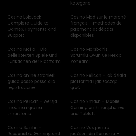
kategorie
Casino LolaJack –
Casino Mad sur le marché
Complete Guide to
français – méthodes de
Games, Payments and
paiement et dépôts
Support
disponibles
Casino Mafia – Die
Casino Marsbahis –
beliebtesten Spiele und
Sorumlu Oyun ve Hesap
Funktionen der Plattform
Yönetimi
Casino online stranieri:
Casino Pelican – jak działa
guida passo passo alla
platforma i jak zacząć
registrazione
grać
Casino Pelican – wersja
Casino Smash – Mobile
mobilna i gra na
Gaming on Smartphones
smartfonie
and Tablets
Casino Spinfin –
Casino Vox pentru
Responsible Gaming and
jucătorii din România –