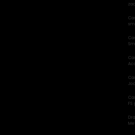
za
Cas
sm
Ca
Sm
Cas
Ac
Cas
Joc
Cas
FS 
Dra
Met