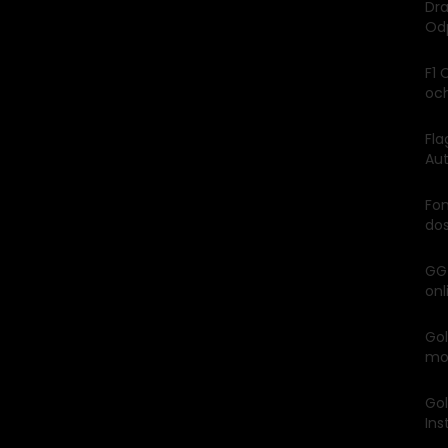
Dra
Odp
F1 
oc
Fl
Aut
Fon
do
GG 
onl
Gol
mob
Gol
Ins