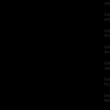
za
Cas
sm
Ca
Sm
Cas
Ac
Cas
Joc
Cas
FS 
Dra
Met