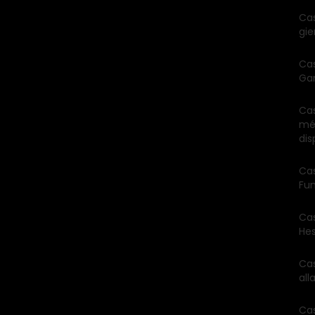
Cas
gie
Cas
Ga
Cas
mé
dis
Cas
Fun
Cas
He
Cas
all
Cas