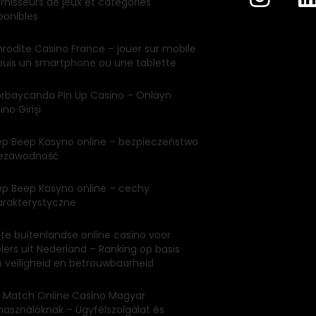
rnisseurs de jeux et catégories
ponibles
rodite Casino France – jouer sur mobile
uis un smartphone ou une tablette
rbaycanda Pin Up Casino – Onlayn
ino Girişi
p Beep Kasyno online – bezpieczeństwo
iezawodność
p Beep Kasyno online – cechy
arakterystyczne
te buitenlandse online casino voor
lers uit Nederland – Ranking op basis
 veiligheid en betrouwbaarheid
 Match Online Casino Magyar
használóknak – Ügyfélszolgálat és