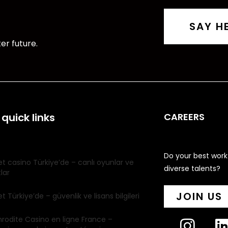
SAY H
er future.
quick links
CAREERS
Do your best wor
et casino Türkiye’de – canlı oyunlar ve
diverse talents?
tlar
JOIN US
et Türkiye’de – güvenlik ve lisans bilgileri
rodite Casino en ligne France –