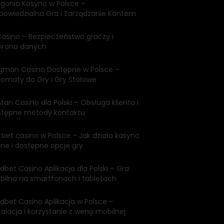
gonia Kasyno w Polsce –
owiedzialna Gra i Zarządzanie Kontem
Casino – Bezpieczeństwo graczy i
hrona danych
agman Casino Dostępne w Polsce –
omaty do Gry i Gry Stołowe
tan Casino dla Polski – Obsługa klienta i
stępne metody kontaktu
bet casino w Polsce – Jak działa kasyno
ine i dostępne opcje gry
dbet Casino Aplikacja dla Polski – Gra
ilna na smartfonach i tabletach
dbet Casino Aplikacja w Polsce –
talacja i korzystanie z wersji mobilnej