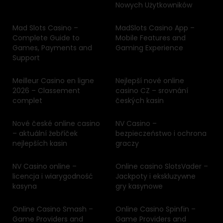
Nowych Użytkowników
Mad Slots Casino –
MadSlots Casino App –
Complete Guide to
Mobile Features and
Games, Payments and
Gaming Experience
Support
Meilleur Casino en ligne
Nejlepší nové online
2026 – Classement
casino CZ – srovnání
complet
českých kasin
Nové české online casino
NV Casino –
– aktuální žebříček
bezpieczeństwo i ochrona
nejlepších kasin
graczy
NV Casino online –
Online casino SlotsVader –
licencja i wiarygodność
Jackpoty i ekskluzywne
kasyna
gry kasynowe
Online Casino Smash –
Online Casino Spinfin –
Game Providers and
Game Providers and