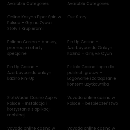
Available Categories
Available Categories
Online Kasyno Piper Spin w
Our Story
Polsce – Gry na Żywo i
Stoły z Krupierami
Pelican Casino – bonusy,
Pin Up Casino –
promocje i oferty
Azərbaycanda Onlayn
specjalne
Kazino – Giriş və Oyun
Pin Up Casino –
Pistolo Casino Login dla
Azərbaycanda onlayn
polskich graczy –
kazino Pin-Up
Logowanie i zarządzanie
kontem użytkownika
SlotsVader Casino App w
Vavada online casino w
Polsce – Instalacja i
Polsce – bezpieczeństwo
korzystanie z aplikacji
mobilnej
Vavada online casino w
Vavada online casino w