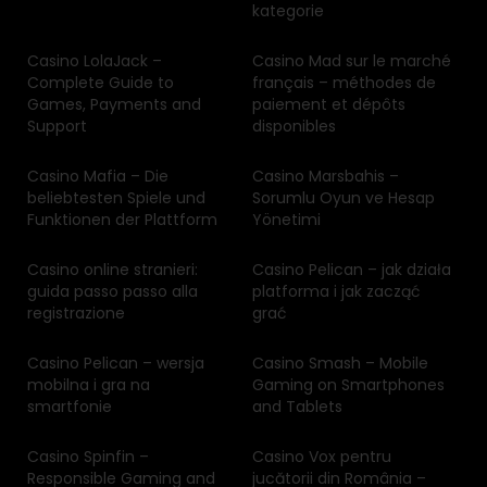
kategorie
Casino LolaJack –
Casino Mad sur le marché
Complete Guide to
français – méthodes de
Games, Payments and
paiement et dépôts
Support
disponibles
Casino Mafia – Die
Casino Marsbahis –
beliebtesten Spiele und
Sorumlu Oyun ve Hesap
Funktionen der Plattform
Yönetimi
Casino online stranieri:
Casino Pelican – jak działa
guida passo passo alla
platforma i jak zacząć
registrazione
grać
Casino Pelican – wersja
Casino Smash – Mobile
mobilna i gra na
Gaming on Smartphones
smartfonie
and Tablets
Casino Spinfin –
Casino Vox pentru
Responsible Gaming and
jucătorii din România –