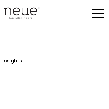
Insights