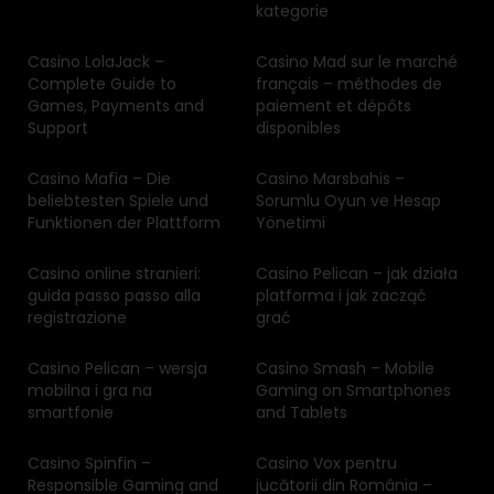
kategorie
Casino LolaJack –
Casino Mad sur le marché
Complete Guide to
français – méthodes de
Games, Payments and
paiement et dépôts
Support
disponibles
Casino Mafia – Die
Casino Marsbahis –
beliebtesten Spiele und
Sorumlu Oyun ve Hesap
Funktionen der Plattform
Yönetimi
Casino online stranieri:
Casino Pelican – jak działa
guida passo passo alla
platforma i jak zacząć
registrazione
grać
Casino Pelican – wersja
Casino Smash – Mobile
mobilna i gra na
Gaming on Smartphones
smartfonie
and Tablets
Casino Spinfin –
Casino Vox pentru
Responsible Gaming and
jucătorii din România –