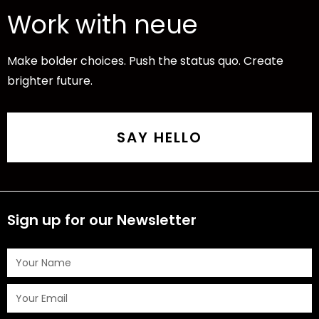
Work with neue
Make bolder choices. Push the status quo. Create
brighter future.
SAY HELLO
Sign up for our Newsletter