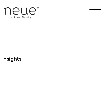
Insights