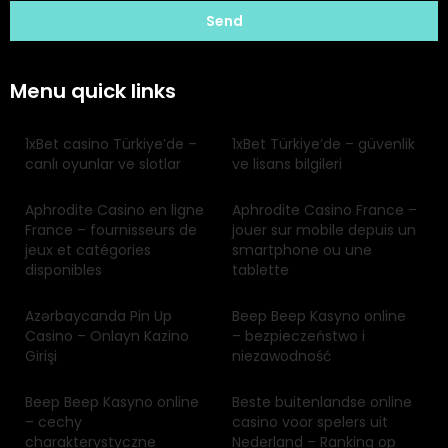
Send
Menu quick links
1xBet casino Türkiye’de –
1xBet Türkiye’de – güvenlik
canlı oyunlar ve slotlar
ve lisans bilgileri
Aphrodite Casino en ligne
Aphrodite Casino France –
France – fournisseurs de
jouer sur mobile depuis un
jeux et catégories
smartphone ou une
disponibles
tablette
Azərbaycanda Pin Up
Beep Beep Kasyno online
Casino – Onlayn Kazino
– bezpieczeństwo i
Girişi
niezawodność
Beep Beep Kasyno online
Beste buitenlandse online
– cechy
casino voor spelers uit
charakterystyczne
Nederland – Ranking op