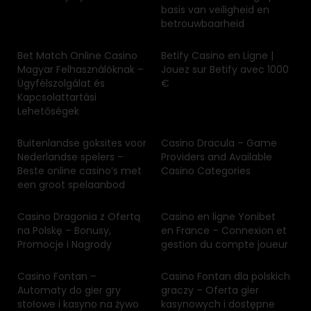
basis van veiligheid en
betrouwbaarheid
Bet Match Online Casino
Betify Casino en Ligne |
Magyar Felhasználóknak –
Jouez sur Betify avec 1000
Ügyfélszolgálat és
€
Kapcsolattartási
Lehetőségek
Buitenlandse goksites voor
Casino Dracula – Game
Nederlandse spelers –
Providers and Available
Beste online casino’s met
Casino Categories
een groot spelaanbod
Casino Dragonia z Ofertą
Casino en ligne Yonibet
na Polskę – Bonusy,
en France – Connexion et
Promocje i Nagrody
gestion du compte joueur
Casino Fontan –
Casino Fontan dla polskich
Automaty do gier gry
graczy – Oferta gier
stołowe i kasyno na żywo
kasynowych i dostępne