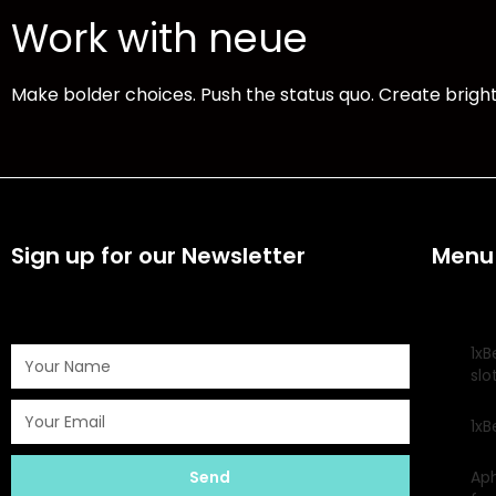
Work with neue
Make bolder choices. Push the status quo. Create bright
Sign up for our Newsletter
Menu 
1xB
slo
1xB
Send
Aph