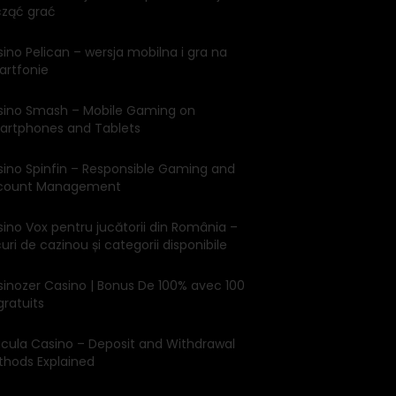
cząć grać
ino Pelican – wersja mobilna i gra na
artfonie
sino Smash – Mobile Gaming on
artphones and Tablets
ino Spinfin – Responsible Gaming and
count Management
ino Vox pentru jucătorii din România –
uri de cazinou și categorii disponibile
inozer Casino | Bonus De 100% avec 100
gratuits
cula Casino – Deposit and Withdrawal
hods Explained