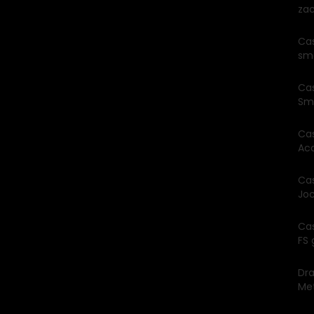
za
Cas
sm
Ca
Sm
Cas
Ac
Cas
Joc
Cas
FS 
Dra
Met