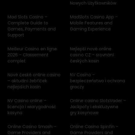
Nowych Użytkowników
Mad Slots Casino –
MadSlots Casino App –
Complete Guide to
Mobile Features and
Games, Payments and
Gaming Experience
Support
Meilleur Casino en ligne
Nejlepší nové online
2026 – Classement
casino CZ – srovnání
complet
českých kasin
Nové české online casino
NV Casino –
– aktuální žebříček
bezpieczeństwo i ochrona
nejlepších kasin
graczy
NV Casino online –
Online casino SlotsVader –
licencja i wiarygodność
Jackpoty i ekskluzywne
kasyna
gry kasynowe
Online Casino Smash –
Online Casino Spinfin –
Game Providers and
Game Providers and