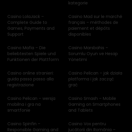
kategorie
Casino LolaJack –
Casino Mad sur le marché
Complete Guide to
français – méthodes de
Games, Payments and
paiement et dépôts
Support
disponibles
Casino Mafia – Die
Casino Marsbahis –
beliebtesten Spiele und
Sorumlu Oyun ve Hesap
Funktionen der Plattform
Yönetimi
Casino online stranieri:
Casino Pelican – jak działa
guida passo passo alla
platforma i jak zacząć
registrazione
grać
Casino Pelican – wersja
Casino Smash – Mobile
mobilna i gra na
Gaming on Smartphones
smartfonie
and Tablets
Casino Spinfin –
Casino Vox pentru
Responsible Gaming and
jucătorii din România –