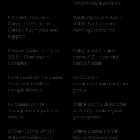
Nowych Użytkowników
Mad Slots Casino –
MadSlots Casino App –
Complete Guide to
Mobile Features and
Games, Payments and
Gaming Experience
Support
Meilleur Casino en ligne
Nejlepší nové online
2026 – Classement
casino CZ – srovnání
complet
českých kasin
Nové české online casino
NV Casino –
– aktuální žebříček
bezpieczeństwo i ochrona
nejlepších kasin
graczy
NV Casino online –
Online casino SlotsVader –
licencja i wiarygodność
Jackpoty i ekskluzywne
kasyna
gry kasynowe
Online Casino Smash –
Online Casino Spinfin –
Game Providers and
Game Providers and