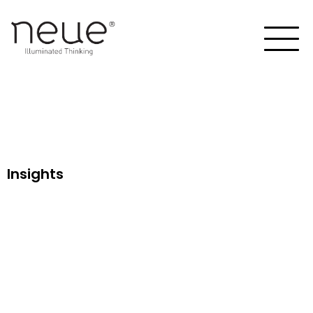
Insights