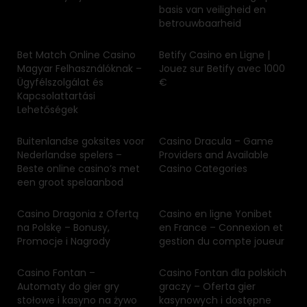
basis van veiligheid en
betrouwbaarheid
Bet Match Online Casino
Betify Casino en Ligne |
Magyar Felhasználóknak –
Jouez sur Betify avec 1000
Ügyfélszolgálat és
€
Kapcsolattartási
Lehetőségek
Buitenlandse goksites voor
Casino Dracula – Game
Nederlandse spelers –
Providers and Available
Beste online casino’s met
Casino Categories
een groot spelaanbod
Casino Dragonia z Ofertą
Casino en ligne Yonibet
na Polskę – Bonusy,
en France – Connexion et
Promocje i Nagrody
gestion du compte joueur
Casino Fontan –
Casino Fontan dla polskich
Automaty do gier gry
graczy – Oferta gier
stołowe i kasyno na żywo
kasynowych i dostępne