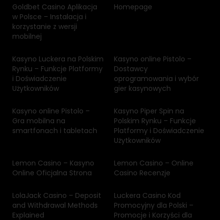
Goldbet Casino Aplikacja
Homepage
w Polsce – Instalacja i
korzystanie z wersji
mobilnej
Kasyno Luckera na Polskim
Kasyno online Pistolo –
Rynku – Funkcje Platformy
Dostawcy
i Doświadczenie
oprogramowania i wybór
Użytkowników
gier kasynowych
Kasyno online Pistolo –
Kasyno Piper Spin na
Gra mobilna na
Polskim Rynku – Funkcje
smartfonach i tabletach
Platformy i Doświadczenie
Użytkowników
Lemon Casino – Kasyno
Lemon Casino – Online
Online Oficjalna Strona
Casino Recenzje
LolaJack Casino – Deposit
Luckera Casino Kod
and Withdrawal Methods
Promocyjny dla Polski –
Explained
Promocje i Korzyści dla