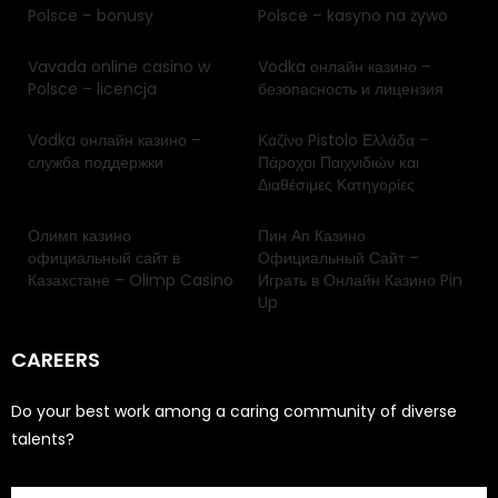
Polsce – bonusy
Polsce – kasyno na żywo
Vavada online casino w
Vodka онлайн казино –
Polsce – licencja
безопасность и лицензия
Vodka онлайн казино –
Καζίνο Pistolo Ελλάδα –
служба поддержки
Πάροχοι Παιχνιδιών και
Διαθέσιμες Κατηγορίες
Олимп казино
Пин Ап Казино
официальный сайт в
Официальный Сайт –
Казахстане – Olimp Casino
Играть в Онлайн Казино Pin
Up
CAREERS
Do your best work among a caring community of diverse
talents?