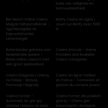
basis van veiligheid en
betrouwbaarheid
Bet Match Online Casino
Betify Casino en Ligne |
Magyar Felhasználóknak –
Jouez sur Betify avec 1000
Ügyfélszolgálat és
€
Kapcsolattartási
Lehetőségek
Buitenlandse goksites voor
Casino Dracula – Game
Nederlandse spelers –
Providers and Available
Beste online casino’s met
Casino Categories
een groot spelaanbod
Casino Dragonia z Ofertą
Casino en ligne Yonibet
na Polskę – Bonusy,
en France – Connexion et
Promocje i Nagrody
gestion du compte joueur
Casino Fontan –
Casino Fontan dla polskich
Automaty do gier gry
graczy – Oferta gier
stołowe i kasyno na żywo
kasynowych i dostępne