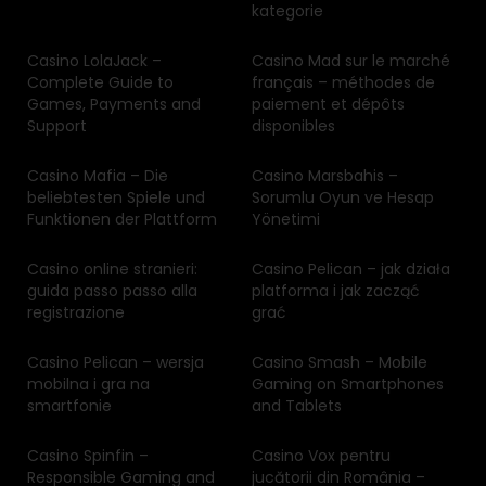
kategorie
Casino LolaJack –
Casino Mad sur le marché
Complete Guide to
français – méthodes de
Games, Payments and
paiement et dépôts
Support
disponibles
Casino Mafia – Die
Casino Marsbahis –
beliebtesten Spiele und
Sorumlu Oyun ve Hesap
Funktionen der Plattform
Yönetimi
Casino online stranieri:
Casino Pelican – jak działa
guida passo passo alla
platforma i jak zacząć
registrazione
grać
Casino Pelican – wersja
Casino Smash – Mobile
mobilna i gra na
Gaming on Smartphones
smartfonie
and Tablets
Casino Spinfin –
Casino Vox pentru
Responsible Gaming and
jucătorii din România –