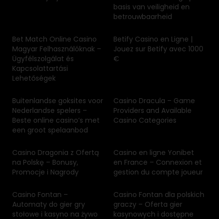
basis van veiligheid en
betrouwbaarheid
Bet Match Online Casino
Betify Casino en Ligne |
Magyar Felhasználóknak –
Jouez sur Betify avec 1000
Ügyfélszolgálat és
€
Kapcsolattartási
Lehetőségek
Buitenlandse goksites voor
Casino Dracula – Game
Nederlandse spelers –
Providers and Available
Beste online casino’s met
Casino Categories
een groot spelaanbod
Casino Dragonia z Ofertą
Casino en ligne Yonibet
na Polskę – Bonusy,
en France – Connexion et
Promocje i Nagrody
gestion du compte joueur
Casino Fontan –
Casino Fontan dla polskich
Automaty do gier gry
graczy – Oferta gier
stołowe i kasyno na żywo
kasynowych i dostępne