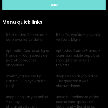
Send
Menu quick links
1xBet casino Türkiye’de –
1xBet Türkiye’de – güvenlik
canlı oyunlar ve slotlar
ve lisans bilgileri
Aphrodite Casino en ligne
Aphrodite Casino France –
France – fournisseurs de
jouer sur mobile depuis un
jeux et catégories
smartphone ou une
disponibles
tablette
Azərbaycanda Pin Up
Beep Beep Kasyno online
Casino – Onlayn Kazino
– bezpieczeństwo i
Girişi
niezawodność
Beep Beep Kasyno online
Beste buitenlandse online
– cechy
casino voor spelers uit
charakterystyczne
Nederland – Ranking op