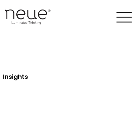
Insights