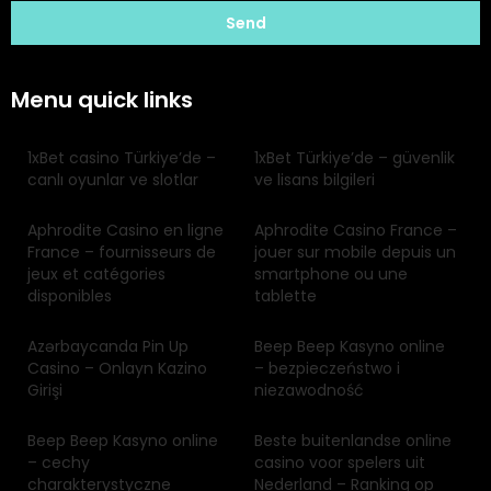
Send
Menu quick links
1xBet casino Türkiye’de –
1xBet Türkiye’de – güvenlik
canlı oyunlar ve slotlar
ve lisans bilgileri
Aphrodite Casino en ligne
Aphrodite Casino France –
France – fournisseurs de
jouer sur mobile depuis un
jeux et catégories
smartphone ou une
disponibles
tablette
Azərbaycanda Pin Up
Beep Beep Kasyno online
Casino – Onlayn Kazino
– bezpieczeństwo i
Girişi
niezawodność
Beep Beep Kasyno online
Beste buitenlandse online
– cechy
casino voor spelers uit
charakterystyczne
Nederland – Ranking op