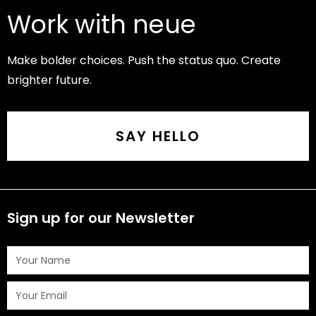
Work with neue
Make bolder choices. Push the status quo. Create
brighter future.
SAY HELLO
Sign up for our Newsletter