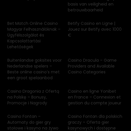
basis van veiligheid en
betrouwbaarheid
Bet Match Online Casino
Betify Casino en Ligne |
Magyar Felhasználóknak –
Jouez sur Betify avec 1000
Ügyfélszolgálat és
€
Kapcsolattartási
Lehetőségek
Buitenlandse goksites voor
Casino Dracula – Game
Nederlandse spelers –
Providers and Available
Beste online casino’s met
Casino Categories
een groot spelaanbod
Casino Dragonia z Ofertą
Casino en ligne Yonibet
na Polskę – Bonusy,
en France – Connexion et
Promocje i Nagrody
gestion du compte joueur
Casino Fontan –
Casino Fontan dla polskich
Automaty do gier gry
graczy – Oferta gier
stołowe i kasyno na żywo
kasynowych i dostępne