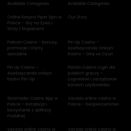
Available Categories
Available Categories
Online Kasyno Piper Spin w
Our Story
Polsce – Gry na Żywo i
Stoły z Krupierami
Pelican Casino – bonusy,
Pin Up Casino –
promocje i oferty
Azərbaycanda Onlayn
specjalne
Kazino – Giriş və Oyun
Pin Up Casino –
Pistolo Casino Login dla
Azərbaycanda onlayn
polskich graczy –
kazino Pin-Up
Logowanie i zarządzanie
kontem użytkownika
SlotsVader Casino App w
Vavada online casino w
Polsce – Instalacja i
Polsce – bezpieczeństwo
korzystanie z aplikacji
mobilnej
Vavada online casino w
Vavada online casino w