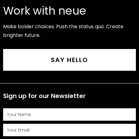
Work with neue
Make bolder choices. Push the status quo. Create
brighter future.
SAY HELLO
Sign up for our Newsletter