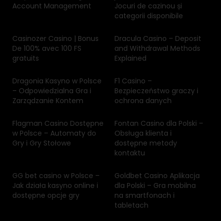
Account Management
Jocuri de cazinou și
categorii disponibile
Casinozer Casino | Bonus
Dracula Casino – Deposit
De 100% avec 100 FS
and Withdrawal Methods
gratuits
Explained
Dragonia Kasyno w Polsce
F1 Casino –
– Odpowiedzialna Gra i
Bezpieczeństwo graczy i
Zarządzanie Kontem
ochrona danych
Flagman Casino Dostępne
Fontan Casino dla Polski –
w Polsce – Automaty do
Obsługa klienta i
Gry i Gry Stołowe
dostępne metody
kontaktu
GG bet casino w Polsce –
Goldbet Casino Aplikacja
Jak działa kasyno online i
dla Polski – Gra mobilna
dostępne opcje gry
na smartfonach i
tabletach