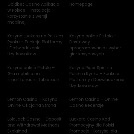
Goldbet Casino Aplikacja
Homepage
w Polsce – Instalacja i
korzystanie z wersji
mobilnej
Kasyno Luckera na Polskim
Kasyno online Pistolo –
Rynku – Funkcje Platformy
Dostawcy
i Doświadczenie
oprogramowania i wybór
Użytkowników
gier kasynowych
Kasyno online Pistolo –
Kasyno Piper Spin na
Gra mobilna na
Polskim Rynku – Funkcje
smartfonach i tabletach
Platformy i Doświadczenie
Użytkowników
Lemon Casino – Kasyno
Lemon Casino – Online
Online Oficjalna Strona
Casino Recenzje
LolaJack Casino – Deposit
Luckera Casino Kod
and Withdrawal Methods
Promocyjny dla Polski –
Explained
Promocje i Korzyści dla