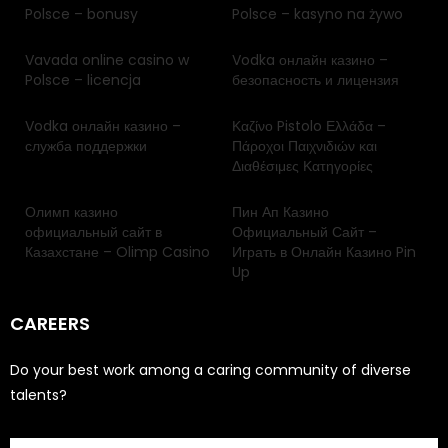
Polsce – bonusy
Polsce – kasyno na żywo
Vavada online casino w
Vodka онлайн казино –
Polsce – licencja
безопасность и лицензия
Vodka онлайн казино –
Καζίνο Pistolo Ελλάδα –
служба поддержки
Πάροχοι Παιχνιδιών και
Διαθέσιμες Κατηγορίες
Олимп казино
Пин Ап Казино
официальный сайт в
Официальный Сайт –
Казахстане – Olimp Casino
Играть в Онлайн Казино Pin
Up
CAREERS
Do your best work among a caring community of diverse
talents?