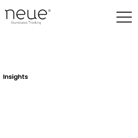
Insights