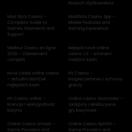
Nowych Użytkowników
Mad Slots Casino –
MadSlots Casino App –
Complete Guide to
Mobile Features and
Games, Payments and
Gaming Experience
Support
Meilleur Casino en ligne
Nejlepší nové online
2026 – Classement
casino CZ – srovnání
complet
českých kasin
Nové české online casino
NV Casino –
– aktuální žebříček
bezpieczeństwo i ochrona
nejlepších kasin
graczy
NV Casino online –
Online casino SlotsVader –
licencja i wiarygodność
Jackpoty i ekskluzywne
kasyna
gry kasynowe
Online Casino Smash –
Online Casino Spinfin –
Game Providers and
Game Providers and