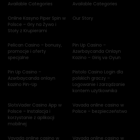
Available Categories
Available Categories
Online Kasyno Piper Spin w
Our Story
Polsce – Gry na Żywo i
Stoły z Krupierami
Pelican Casino – bonusy,
Pin Up Casino –
promocje i oferty
Azərbaycanda Onlayn
specjalne
Kazino – Giriş və Oyun
Pin Up Casino –
Pistolo Casino Login dla
Azərbaycanda onlayn
polskich graczy –
kazino Pin-Up
Logowanie i zarządzanie
kontem użytkownika
SlotsVader Casino App w
Vavada online casino w
Polsce – Instalacja i
Polsce – bezpieczeństwo
korzystanie z aplikacji
mobilnej
Vavada online casino w
Vavada online casino w