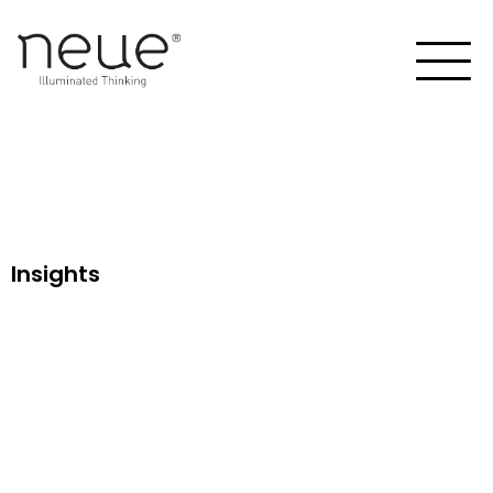
Insights