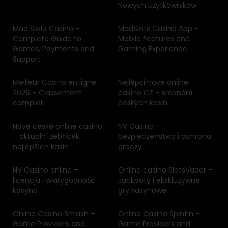
Nowych Użytkowników
Mad Slots Casino –
MadSlots Casino App –
Complete Guide to
Mobile Features and
Games, Payments and
Gaming Experience
Support
Meilleur Casino en ligne
Nejlepší nové online
2026 – Classement
casino CZ – srovnání
complet
českých kasin
Nové české online casino
NV Casino –
– aktuální žebříček
bezpieczeństwo i ochrona
nejlepších kasin
graczy
NV Casino online –
Online casino SlotsVader –
licencja i wiarygodność
Jackpoty i ekskluzywne
kasyna
gry kasynowe
Online Casino Smash –
Online Casino Spinfin –
Game Providers and
Game Providers and