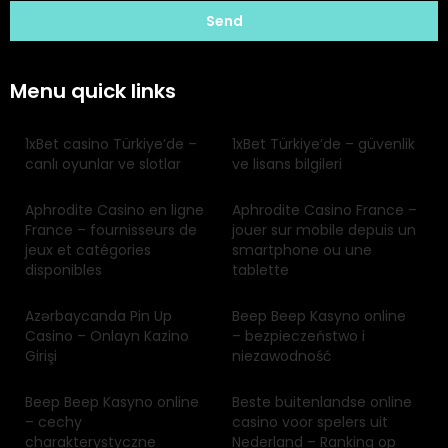
Send
Menu quick links
1xBet casino Türkiye’de –
1xBet Türkiye’de – güvenlik
canlı oyunlar ve slotlar
ve lisans bilgileri
Aphrodite Casino en ligne
Aphrodite Casino France –
France – fournisseurs de
jouer sur mobile depuis un
jeux et catégories
smartphone ou une
disponibles
tablette
Azərbaycanda Pin Up
Beep Beep Kasyno online
Casino – Onlayn Kazino
– bezpieczeństwo i
Girişi
niezawodność
Beep Beep Kasyno online
Beste buitenlandse online
– cechy
casino voor spelers uit
charakterystyczne
Nederland – Ranking op