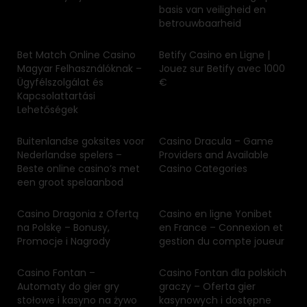
basis van veiligheid en
betrouwbaarheid
Bet Match Online Casino
Betify Casino en Ligne |
Magyar Felhasználóknak –
Jouez sur Betify avec 1000
Ügyfélszolgálat és
€
Kapcsolattartási
Lehetőségek
Buitenlandse goksites voor
Casino Dracula – Game
Nederlandse spelers –
Providers and Available
Beste online casino’s met
Casino Categories
een groot spelaanbod
Casino Dragonia z Ofertą
Casino en ligne Yonibet
na Polskę – Bonusy,
en France – Connexion et
Promocje i Nagrody
gestion du compte joueur
Casino Fontan –
Casino Fontan dla polskich
Automaty do gier gry
graczy – Oferta gier
stołowe i kasyno na żywo
kasynowych i dostępne