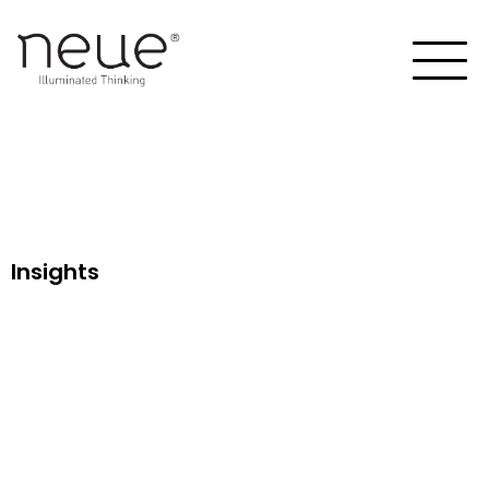
Insights