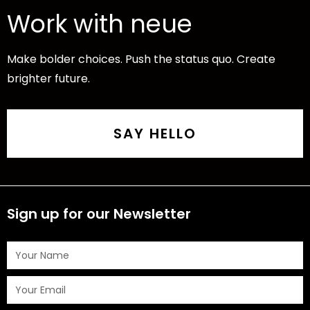
Work with neue
Make bolder choices. Push the status quo. Create
brighter future.
SAY HELLO
Sign up for our Newsletter