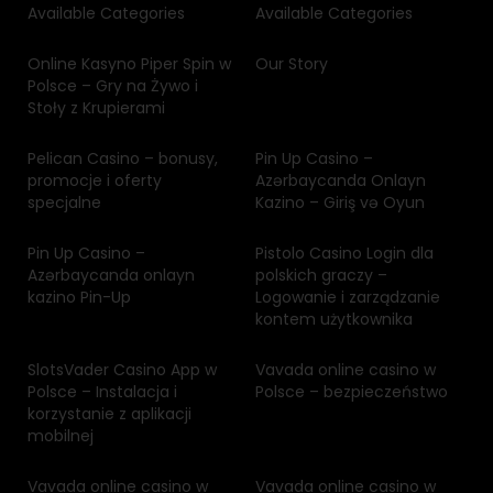
Available Categories
Available Categories
Online Kasyno Piper Spin w
Our Story
Polsce – Gry na Żywo i
Stoły z Krupierami
Pelican Casino – bonusy,
Pin Up Casino –
promocje i oferty
Azərbaycanda Onlayn
specjalne
Kazino – Giriş və Oyun
Pin Up Casino –
Pistolo Casino Login dla
Azərbaycanda onlayn
polskich graczy –
kazino Pin-Up
Logowanie i zarządzanie
kontem użytkownika
SlotsVader Casino App w
Vavada online casino w
Polsce – Instalacja i
Polsce – bezpieczeństwo
korzystanie z aplikacji
mobilnej
Vavada online casino w
Vavada online casino w