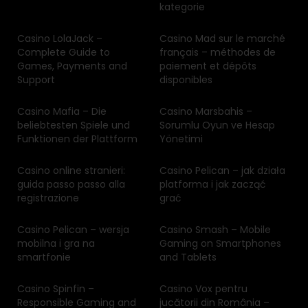
kategorie
Casino LolaJack –
Casino Mad sur le marché
Complete Guide to
français – méthodes de
Games, Payments and
paiement et dépôts
Support
disponibles
Casino Mafia – Die
Casino Marsbahis –
beliebtesten Spiele und
Sorumlu Oyun ve Hesap
Funktionen der Plattform
Yönetimi
Casino online stranieri:
Casino Pelican – jak działa
guida passo passo alla
platforma i jak zacząć
registrazione
grać
Casino Pelican – wersja
Casino Smash – Mobile
mobilna i gra na
Gaming on Smartphones
smartfonie
and Tablets
Casino Spinfin –
Casino Vox pentru
Responsible Gaming and
jucătorii din România –