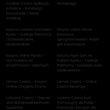
Goldbet Casino Aplikacja
Homepage
w Polsce – Instalacja i
korzystanie z wersji
mobilnej
Kasyno Luckera na Polskim
Kasyno online Pistolo –
Rynku – Funkcje Platformy
Dostawcy
i Doświadczenie
oprogramowania i wybór
Użytkowników
gier kasynowych
Kasyno online Pistolo –
Kasyno Piper Spin na
Gra mobilna na
Polskim Rynku – Funkcje
smartfonach i tabletach
Platformy i Doświadczenie
Użytkowników
Lemon Casino – Kasyno
Lemon Casino – Online
Online Oficjalna Strona
Casino Recenzje
LolaJack Casino – Deposit
Luckera Casino Kod
and Withdrawal Methods
Promocyjny dla Polski –
Explained
Promocje i Korzyści dla