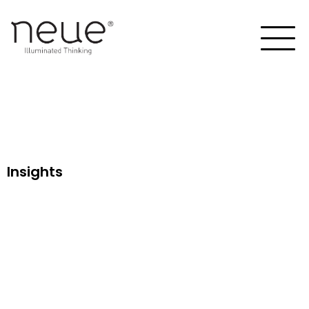
Insights