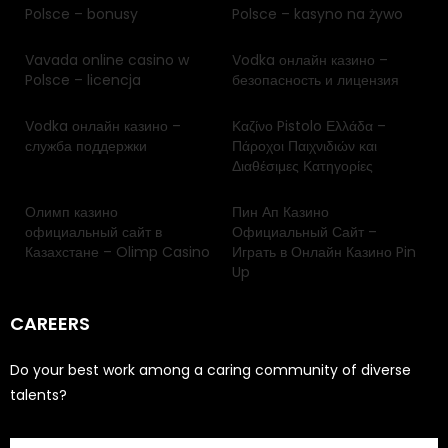
Polsce – bonusy
Polsce – kasyno na żywo
Vavada online casino w
Vodka онлайн казино –
Polsce – licencja
безопасность и лицензия
Vodka онлайн казино –
Καζίνο Pistolo Ελλάδα –
служба поддержки
Πάροχοι Παιχνιδιών και
Διαθέσιμες Κατηγορίες
Олимп казино
Пин Ап Казино
официальный сайт в
Официальный Сайт –
Казахстане – Olimp Casino
Играть в Онлайн Казино Pin
Up
CAREERS
Do your best work among a caring community of diverse
talents?