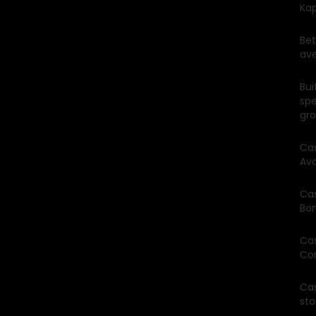
Kap
Bet
av
Bui
spe
gr
Cas
Ava
Cas
Bon
Cas
Con
Cas
sto