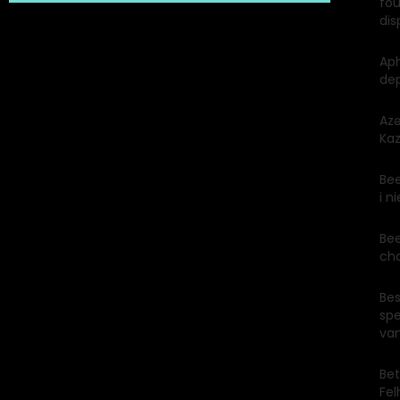
fou
dis
Aph
dep
Azə
Kaz
Bee
i n
Bee
ch
Bes
spe
van
Bet
Fel