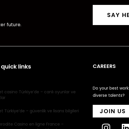
SAY H
er future.
quick links
CAREERS
Do your best wor
et casino Türkiye’de – canlı oyunlar ve
diverse talents?
tlar
JOIN US
et Türkiye’de – güvenlik ve lisans bilgileri
rodite Casino en ligne France –