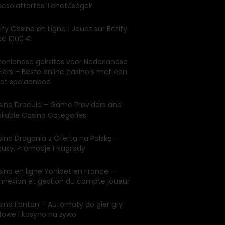
csolattartási Lehetőségek
ify Casino en Ligne | Jouez sur Betify
ec 1000 €
tenlandse goksites voor Nederlandse
lers – Beste online casino’s met een
oot spelaanbod
ino Dracula – Game Providers and
ilable Casino Categories
ino Dragonia z Ofertą na Polskę –
usy, Promocje i Nagrody
ino en ligne Yonibet en France –
nexion et gestion du compte joueur
ino Fontan – Automaty do gier gry
łowe i kasyno na żywo