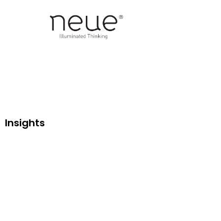
Insights