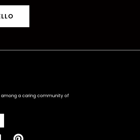
ELLO
k among a caring community of