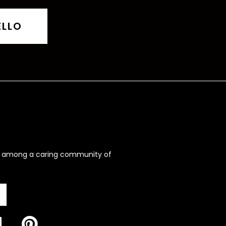
ELLO
k among a caring community of