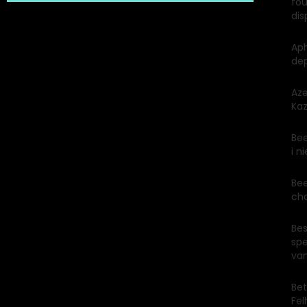
fou
dis
Aph
dep
Azə
Kaz
Bee
i n
Bee
ch
Bes
spe
van
Bet
Fel