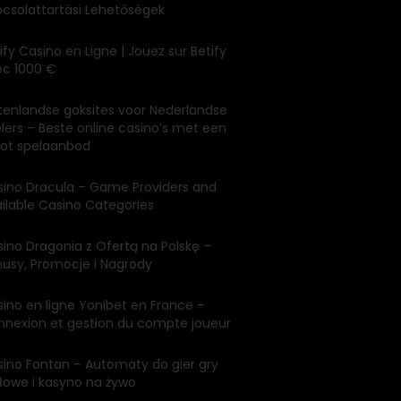
csolattartási Lehetőségek
ify Casino en Ligne | Jouez sur Betify
ec 1000 €
tenlandse goksites voor Nederlandse
lers – Beste online casino’s met een
oot spelaanbod
ino Dracula – Game Providers and
ilable Casino Categories
ino Dragonia z Ofertą na Polskę –
usy, Promocje i Nagrody
ino en ligne Yonibet en France –
nexion et gestion du compte joueur
ino Fontan – Automaty do gier gry
łowe i kasyno na żywo