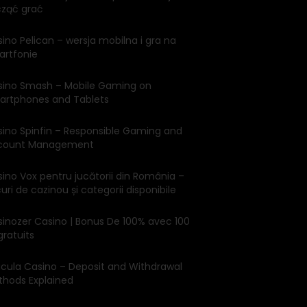
cząć grać
ino Pelican – wersja mobilna i gra na
artfonie
sino Smash – Mobile Gaming on
artphones and Tablets
ino Spinfin – Responsible Gaming and
count Management
ino Vox pentru jucătorii din România –
uri de cazinou și categorii disponibile
inozer Casino | Bonus De 100% avec 100
gratuits
cula Casino – Deposit and Withdrawal
hods Explained