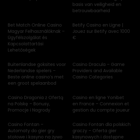
basis van veiligheid en
betrouwbaarheid
Bet Match Online Casino
Betify Casino en Ligne |
Magyar Felhasználóknak –
Jouez sur Betify avec 1000
Ügyfélszolgálat és
€
Kapcsolattartási
Lehetőségek
Buitenlandse goksites voor
Casino Dracula – Game
Nederlandse spelers –
Providers and Available
Beste online casino’s met
Casino Categories
een groot spelaanbod
Casino Dragonia z Ofertą
Casino en ligne Yonibet
na Polskę – Bonusy,
en France – Connexion et
Promocje i Nagrody
gestion du compte joueur
Casino Fontan –
Casino Fontan dla polskich
Automaty do gier gry
graczy – Oferta gier
stołowe i kasyno na żywo
kasynowych i dostępne