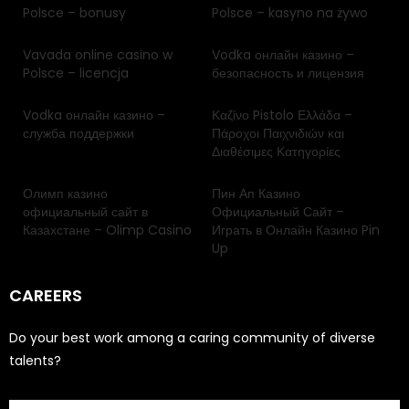
Polsce – bonusy
Polsce – kasyno na żywo
Vavada online casino w
Vodka онлайн казино –
Polsce – licencja
безопасность и лицензия
Vodka онлайн казино –
Καζίνο Pistolo Ελλάδα –
служба поддержки
Πάροχοι Παιχνιδιών και
Διαθέσιμες Κατηγορίες
Олимп казино
Пин Ап Казино
официальный сайт в
Официальный Сайт –
Казахстане – Olimp Casino
Играть в Онлайн Казино Pin
Up
CAREERS
Do your best work among a caring community of diverse
talents?