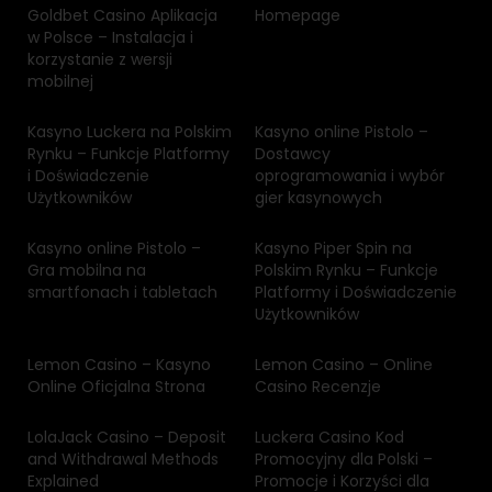
Goldbet Casino Aplikacja
Homepage
w Polsce – Instalacja i
korzystanie z wersji
mobilnej
Kasyno Luckera na Polskim
Kasyno online Pistolo –
Rynku – Funkcje Platformy
Dostawcy
i Doświadczenie
oprogramowania i wybór
Użytkowników
gier kasynowych
Kasyno online Pistolo –
Kasyno Piper Spin na
Gra mobilna na
Polskim Rynku – Funkcje
smartfonach i tabletach
Platformy i Doświadczenie
Użytkowników
Lemon Casino – Kasyno
Lemon Casino – Online
Online Oficjalna Strona
Casino Recenzje
LolaJack Casino – Deposit
Luckera Casino Kod
and Withdrawal Methods
Promocyjny dla Polski –
Explained
Promocje i Korzyści dla