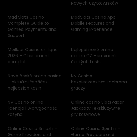
Nowych Użytkowników
Mad Slots Casino –
MadSlots Casino App –
Complete Guide to
Mobile Features and
Games, Payments and
Gaming Experience
Support
Meilleur Casino en ligne
Nejlepší nové online
2026 – Classement
casino CZ – srovnání
complet
českých kasin
Nové české online casino
NV Casino –
– aktuální žebříček
bezpieczeństwo i ochrona
nejlepších kasin
graczy
NV Casino online –
Online casino SlotsVader –
licencja i wiarygodność
Jackpoty i ekskluzywne
kasyna
gry kasynowe
Online Casino Smash –
Online Casino Spinfin –
Game Providers and
Game Providers and