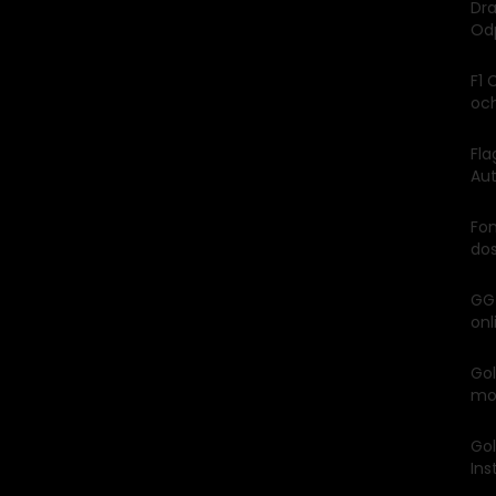
Dra
Odp
F1 
oc
Fl
Aut
Fon
do
GG 
onl
Gol
mob
Gol
Ins