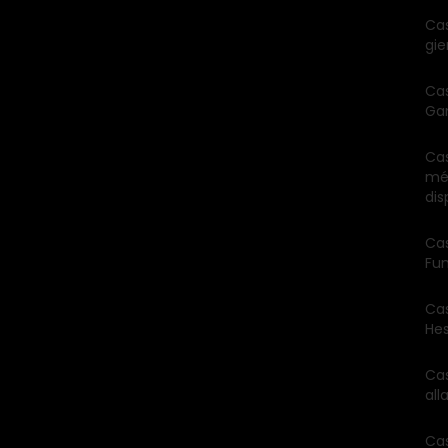
Cas
gie
Cas
Ga
Cas
mé
dis
Cas
Fun
Cas
He
Cas
all
Cas