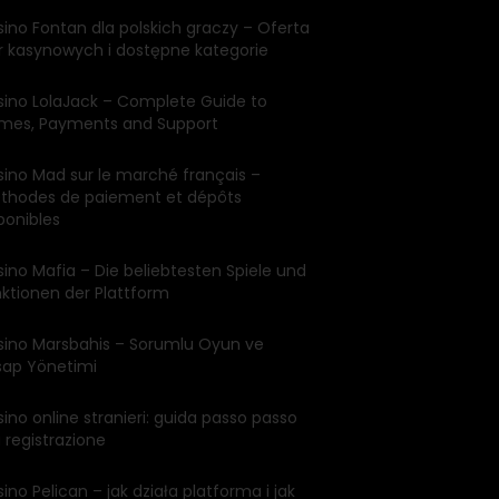
ino Fontan dla polskich graczy – Oferta
r kasynowych i dostępne kategorie
ino LolaJack – Complete Guide to
mes, Payments and Support
ino Mad sur le marché français –
thodes de paiement et dépôts
ponibles
ino Mafia – Die beliebtesten Spiele und
ktionen der Plattform
ino Marsbahis – Sorumlu Oyun ve
sap Yönetimi
ino online stranieri: guida passo passo
a registrazione
ino Pelican – jak działa platforma i jak