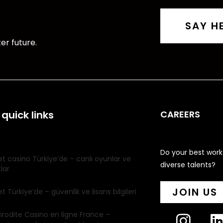
SAY H
er future.
quick links
CAREERS
Do your best wor
et casino Türkiye’de – canlı oyunlar ve
diverse talents?
tlar
JOIN US
et Türkiye’de – güvenlik ve lisans bilgileri
rodite Casino en ligne France –