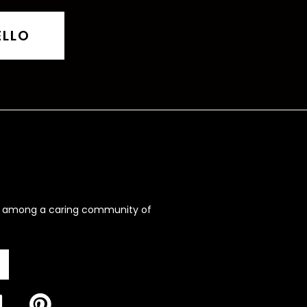
ELLO
k among a caring community of