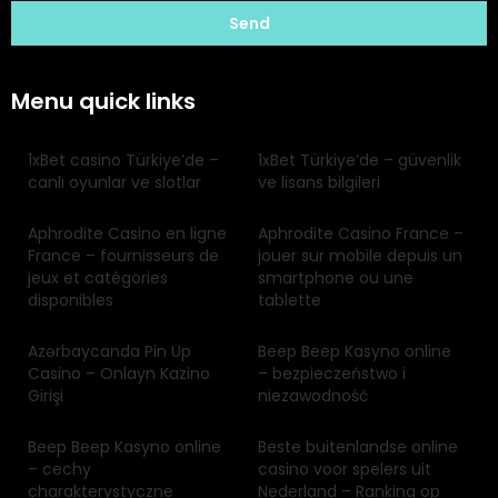
Send
Menu quick links
1xBet casino Türkiye’de –
1xBet Türkiye’de – güvenlik
canlı oyunlar ve slotlar
ve lisans bilgileri
Aphrodite Casino en ligne
Aphrodite Casino France –
France – fournisseurs de
jouer sur mobile depuis un
jeux et catégories
smartphone ou une
disponibles
tablette
Azərbaycanda Pin Up
Beep Beep Kasyno online
Casino – Onlayn Kazino
– bezpieczeństwo i
Girişi
niezawodność
Beep Beep Kasyno online
Beste buitenlandse online
– cechy
casino voor spelers uit
charakterystyczne
Nederland – Ranking op