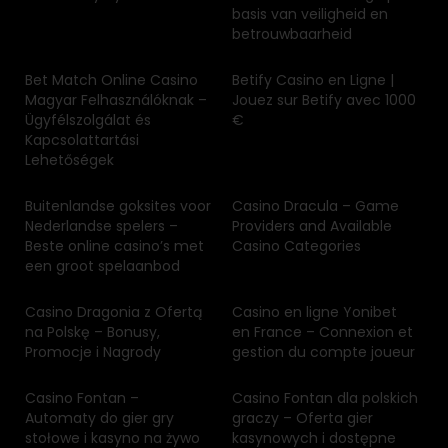
basis van veiligheid en
betrouwbaarheid
Bet Match Online Casino
Betify Casino en Ligne |
Magyar Felhasználóknak –
Jouez sur Betify avec 1000
Ügyfélszolgálat és
€
Kapcsolattartási
Lehetőségek
Buitenlandse goksites voor
Casino Dracula – Game
Nederlandse spelers –
Providers and Available
Beste online casino’s met
Casino Categories
een groot spelaanbod
Casino Dragonia z Ofertą
Casino en ligne Yonibet
na Polskę – Bonusy,
en France – Connexion et
Promocje i Nagrody
gestion du compte joueur
Casino Fontan –
Casino Fontan dla polskich
Automaty do gier gry
graczy – Oferta gier
stołowe i kasyno na żywo
kasynowych i dostępne