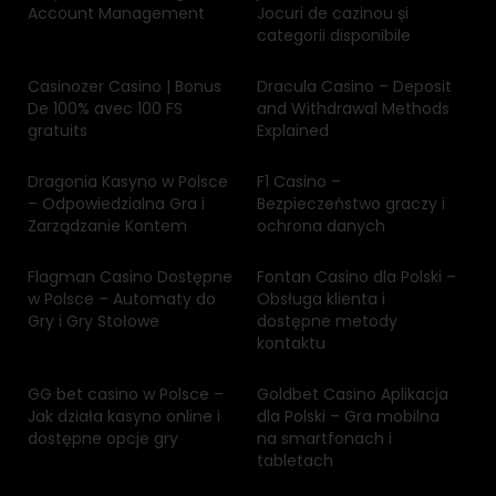
Account Management
Jocuri de cazinou și
categorii disponibile
Casinozer Casino | Bonus
Dracula Casino – Deposit
De 100% avec 100 FS
and Withdrawal Methods
gratuits
Explained
Dragonia Kasyno w Polsce
F1 Casino –
– Odpowiedzialna Gra i
Bezpieczeństwo graczy i
Zarządzanie Kontem
ochrona danych
Flagman Casino Dostępne
Fontan Casino dla Polski –
w Polsce – Automaty do
Obsługa klienta i
Gry i Gry Stołowe
dostępne metody
kontaktu
GG bet casino w Polsce –
Goldbet Casino Aplikacja
Jak działa kasyno online i
dla Polski – Gra mobilna
dostępne opcje gry
na smartfonach i
tabletach