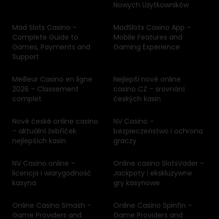
Nowych Użytkowników
Mad Slots Casino –
MadSlots Casino App –
Complete Guide to
Mobile Features and
Games, Payments and
Gaming Experience
Support
Meilleur Casino en ligne
Nejlepší nové online
2026 – Classement
casino CZ – srovnání
complet
českých kasin
Nové české online casino
NV Casino –
– aktuální žebříček
bezpieczeństwo i ochrona
nejlepších kasin
graczy
NV Casino online –
Online casino SlotsVader –
licencja i wiarygodność
Jackpoty i ekskluzywne
kasyna
gry kasynowe
Online Casino Smash –
Online Casino Spinfin –
Game Providers and
Game Providers and