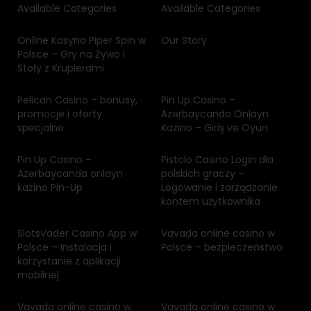
Available Categories
Available Categories
Online Kasyno Piper Spin w
Our Story
Polsce – Gry na Żywo i
Stoły z Krupierami
Pelican Casino – bonusy,
Pin Up Casino –
promocje i oferty
Azərbaycanda Onlayn
specjalne
Kazino – Giriş və Oyun
Pin Up Casino –
Pistolo Casino Login dla
Azərbaycanda onlayn
polskich graczy –
kazino Pin-Up
Logowanie i zarządzanie
kontem użytkownika
SlotsVader Casino App w
Vavada online casino w
Polsce – Instalacja i
Polsce – bezpieczeństwo
korzystanie z aplikacji
mobilnej
Vavada online casino w
Vavada online casino w