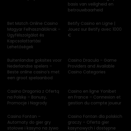
basis van veiligheid en
betrouwbaarheid
Bet Match Online Casino
Betify Casino en Ligne |
Magyar Felhasználóknak –
Jouez sur Betify avec 1000
Ügyfélszolgálat és
€
Kapcsolattartási
Lehetőségek
Buitenlandse goksites voor
Casino Dracula – Game
Nederlandse spelers –
Providers and Available
Beste online casino’s met
Casino Categories
een groot spelaanbod
Casino Dragonia z Ofertą
Casino en ligne Yonibet
na Polskę – Bonusy,
en France – Connexion et
Promocje i Nagrody
gestion du compte joueur
Casino Fontan –
Casino Fontan dla polskich
Automaty do gier gry
graczy – Oferta gier
stołowe i kasyno na żywo
kasynowych i dostępne