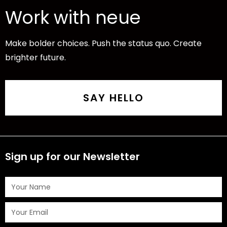
Work with neue
Make bolder choices. Push the status quo. Create
brighter future.
SAY HELLO
Sign up for our Newsletter