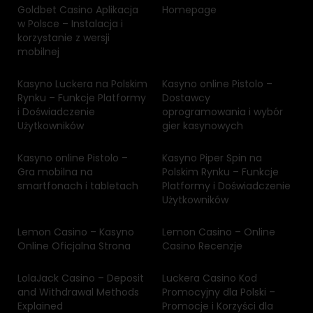
Goldbet Casino Aplikacja
Homepage
w Polsce – Instalacja i
korzystanie z wersji
mobilnej
Kasyno Luckera na Polskim
Kasyno online Pistolo –
Rynku – Funkcje Platformy
Dostawcy
i Doświadczenie
oprogramowania i wybór
Użytkowników
gier kasynowych
Kasyno online Pistolo –
Kasyno Piper Spin na
Gra mobilna na
Polskim Rynku – Funkcje
smartfonach i tabletach
Platformy i Doświadczenie
Użytkowników
Lemon Casino – Kasyno
Lemon Casino – Online
Online Oficjalna Strona
Casino Recenzje
LolaJack Casino – Deposit
Luckera Casino Kod
and Withdrawal Methods
Promocyjny dla Polski –
Explained
Promocje i Korzyści dla