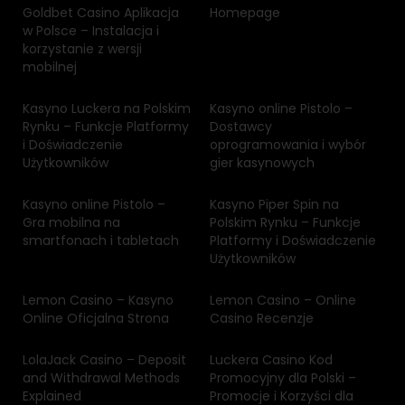
Goldbet Casino Aplikacja
Homepage
w Polsce – Instalacja i
korzystanie z wersji
mobilnej
Kasyno Luckera na Polskim
Kasyno online Pistolo –
Rynku – Funkcje Platformy
Dostawcy
i Doświadczenie
oprogramowania i wybór
Użytkowników
gier kasynowych
Kasyno online Pistolo –
Kasyno Piper Spin na
Gra mobilna na
Polskim Rynku – Funkcje
smartfonach i tabletach
Platformy i Doświadczenie
Użytkowników
Lemon Casino – Kasyno
Lemon Casino – Online
Online Oficjalna Strona
Casino Recenzje
LolaJack Casino – Deposit
Luckera Casino Kod
and Withdrawal Methods
Promocyjny dla Polski –
Explained
Promocje i Korzyści dla