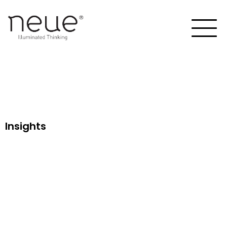
Insights