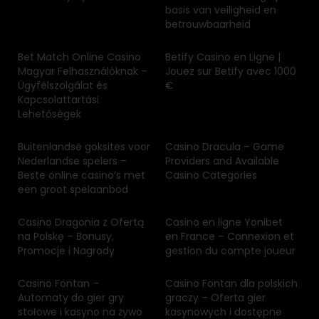
basis van veiligheid en
betrouwbaarheid
Bet Match Online Casino
Betify Casino en Ligne |
Magyar Felhasználóknak –
Jouez sur Betify avec 1000
Ügyfélszolgálat és
€
Kapcsolattartási
Lehetőségek
Buitenlandse goksites voor
Casino Dracula – Game
Nederlandse spelers –
Providers and Available
Beste online casino’s met
Casino Categories
een groot spelaanbod
Casino Dragonia z Ofertą
Casino en ligne Yonibet
na Polskę – Bonusy,
en France – Connexion et
Promocje i Nagrody
gestion du compte joueur
Casino Fontan –
Casino Fontan dla polskich
Automaty do gier gry
graczy – Oferta gier
stołowe i kasyno na żywo
kasynowych i dostępne