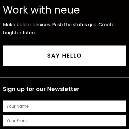
Work with neue
Make bolder choices. Push the status quo. Create
brighter future.
SAY HELLO
Sign up for our Newsletter