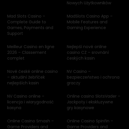
Nowych Użytkowników
Mad Slots Casino –
MadSlots Casino App –
Complete Guide to
Mobile Features and
Games, Payments and
Gaming Experience
Support
Meilleur Casino en ligne
Nejlepší nové online
2026 – Classement
casino CZ – srovnání
complet
českých kasin
Nové české online casino
NV Casino –
– aktuální žebříček
bezpieczeństwo i ochrona
nejlepších kasin
graczy
NV Casino online –
Online casino SlotsVader –
licencja i wiarygodność
Jackpoty i ekskluzywne
kasyna
gry kasynowe
Online Casino Smash –
Online Casino Spinfin –
Game Providers and
Game Providers and