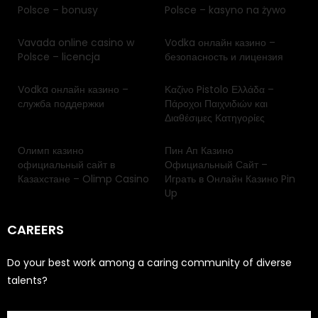
Polsce – bonusy
Polsce – kasyno na żywo
Vavada online casino w
Vodka онлайн казино –
Polsce – licencja
безопасность и лицензия
Vodka онлайн казино –
Καζίνο Pistolo Ελλάδα –
служба поддержки
Πάροχοι Παιχνιδιών και
Διαθέσιμες Κατηγορίες
Олимп казино
Пин Ап Казино
официальный сайт в
Официальный Сайт –
Казахстане – Olimp Casino
Играть в Онлайн Казино Pin
Up
CAREERS
Do your best work among a caring community of diverse
talents?