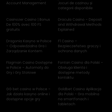
Account Management
Jocuri de cazinou și
categorii disponibile
Casinozer Casino | Bonus
Dracula Casino – Deposit
De 100% avec 100 FS
and Withdrawal Methods
gratuits
Explained
Dragonia Kasyno w Polsce
F1 Casino –
– Odpowiedzialna Gra i
Bezpieczeństwo graczy i
Zarządzanie Kontem
ochrona danych
Flagman Casino Dostępne
Fontan Casino dla Polski –
w Polsce – Automaty do
Obsługa klienta i
Gry i Gry Stołowe
dostępne metody
kontaktu
GG bet casino w Polsce –
Goldbet Casino Aplikacja
Jak działa kasyno online i
dla Polski – Gra mobilna
dostępne opcje gry
na smartfonach i
tabletach