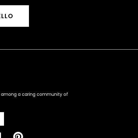
ELLO
k among a caring community of