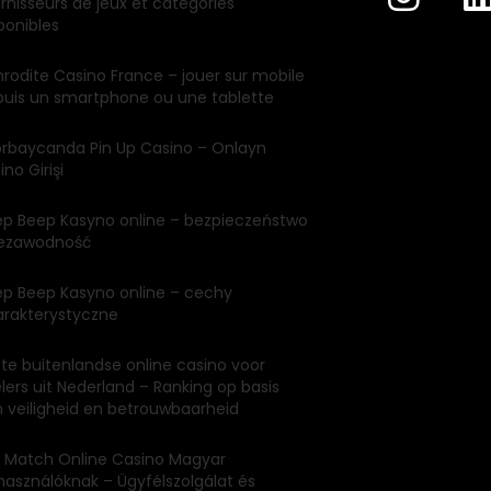
rnisseurs de jeux et catégories
ponibles
rodite Casino France – jouer sur mobile
uis un smartphone ou une tablette
rbaycanda Pin Up Casino – Onlayn
ino Girişi
p Beep Kasyno online – bezpieczeństwo
iezawodność
p Beep Kasyno online – cechy
arakterystyczne
te buitenlandse online casino voor
lers uit Nederland – Ranking op basis
 veiligheid en betrouwbaarheid
 Match Online Casino Magyar
használóknak – Ügyfélszolgálat és