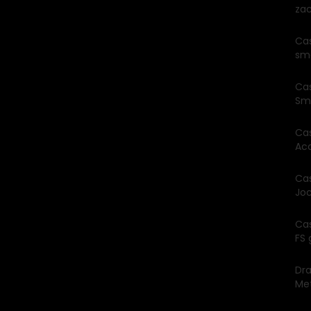
za
Cas
sm
Ca
Sm
Cas
Ac
Cas
Joc
Cas
FS 
Dra
Met