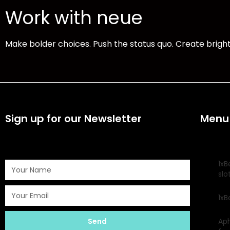
Work with neue
Make bolder choices. Push the status quo. Create bright
Sign up for our Newsletter
Menu 
1xB
slo
1xB
Send
Aph