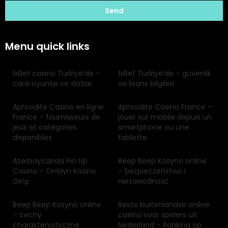
Send
Menu quick links
1xBet casino Türkiye’de –
1xBet Türkiye’de – güvenlik
canlı oyunlar ve slotlar
ve lisans bilgileri
Aphrodite Casino en ligne
Aphrodite Casino France –
France – fournisseurs de
jouer sur mobile depuis un
jeux et catégories
smartphone ou une
disponibles
tablette
Azərbaycanda Pin Up
Beep Beep Kasyno online
Casino – Onlayn Kazino
– bezpieczeństwo i
Girişi
niezawodność
Beep Beep Kasyno online
Beste buitenlandse online
– cechy
casino voor spelers uit
charakterystyczne
Nederland – Ranking op