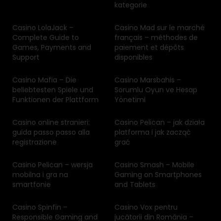
kategorie
Casino LolaJack –
Casino Mad sur le marché
Complete Guide to
français – méthodes de
Games, Payments and
paiement et dépôts
Support
disponibles
Casino Mafia – Die
Casino Marsbahis –
beliebtesten Spiele und
Sorumlu Oyun ve Hesap
Funktionen der Plattform
Yönetimi
Casino online stranieri:
Casino Pelican – jak działa
guida passo passo alla
platforma i jak zacząć
registrazione
grać
Casino Pelican – wersja
Casino Smash – Mobile
mobilna i gra na
Gaming on Smartphones
smartfonie
and Tablets
Casino Spinfin –
Casino Vox pentru
Responsible Gaming and
jucătorii din România –