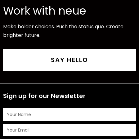
Work with neue
Make bolder choices. Push the status quo. Create
brighter future.
SAY HELLO
Sign up for our Newsletter