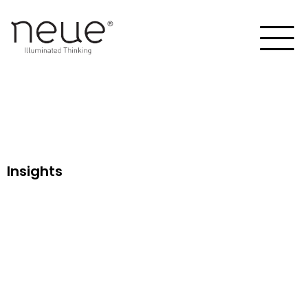
Insights