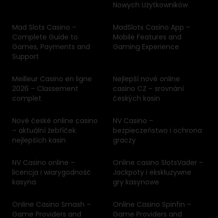
Nowych Użytkowników
Mad Slots Casino –
MadSlots Casino App –
Complete Guide to
Mobile Features and
Games, Payments and
Gaming Experience
Support
Meilleur Casino en ligne
Nejlepší nové online
2026 – Classement
casino CZ – srovnání
complet
českých kasin
Nové české online casino
NV Casino –
– aktuální žebříček
bezpieczeństwo i ochrona
nejlepších kasin
graczy
NV Casino online –
Online casino SlotsVader –
licencja i wiarygodność
Jackpoty i ekskluzywne
kasyna
gry kasynowe
Online Casino Smash –
Online Casino Spinfin –
Game Providers and
Game Providers and