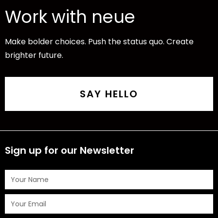
Work with neue
Make bolder choices. Push the status quo. Create
brighter future.
SAY HELLO
Sign up for our Newsletter