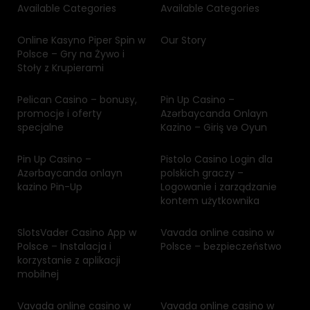
Available Categories
Available Categories
Online Kasyno Piper Spin w
Our Story
Polsce – Gry na Żywo i
Stoły z Krupierami
Pelican Casino – bonusy,
Pin Up Casino –
promocje i oferty
Azərbaycanda Onlayn
specjalne
Kazino – Giriş və Oyun
Pin Up Casino –
Pistolo Casino Login dla
Azərbaycanda onlayn
polskich graczy –
kazino Pin-Up
Logowanie i zarządzanie
kontem użytkownika
SlotsVader Casino App w
Vavada online casino w
Polsce – Instalacja i
Polsce – bezpieczeństwo
korzystanie z aplikacji
mobilnej
Vavada online casino w
Vavada online casino w