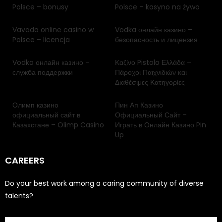
Polsce – bonusy
Polsce – kasyno na żywo
Vavada online casino w
Vodka онлайн казино –
Polsce – licencja
безопасность и лицензия
Vodka онлайн казино –
Καζίνο Pistolo Ελλάδα –
служба поддержки
Πάροχοι Παιχνιδιών και
Διαθέσιμες Κατηγορίες
Олимп казино
Пин Ап Казино
официальный сайт в
Официальный Сайт –
Казахстане – Olimp Casino
Играть в Онлайн Казино Pin
Up
CAREERS
Do your best work among a caring community of diverse
talents?