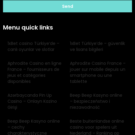
Send
Menu quick links
1xBet casino Türkiye’de –
1xBet Türkiye’de – güvenlik
canlı oyunlar ve slotlar
ve lisans bilgileri
Aphrodite Casino en ligne
Aphrodite Casino France –
France – fournisseurs de
jouer sur mobile depuis un
jeux et catégories
smartphone ou une
disponibles
tablette
Azərbaycanda Pin Up
Beep Beep Kasyno online
Casino – Onlayn Kazino
– bezpieczeństwo i
Girişi
niezawodność
Beep Beep Kasyno online
Beste buitenlandse online
– cechy
casino voor spelers uit
charakterystyczne
Nederland – Ranking op