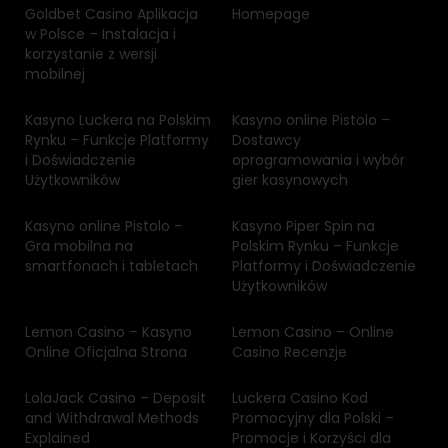
Goldbet Casino Aplikacja
Homepage
w Polsce – Instalacja i
korzystanie z wersji
mobilnej
Kasyno Luckera na Polskim
Kasyno online Pistolo –
Rynku – Funkcje Platformy
Dostawcy
i Doświadczenie
oprogramowania i wybór
Użytkowników
gier kasynowych
Kasyno online Pistolo –
Kasyno Piper Spin na
Gra mobilna na
Polskim Rynku – Funkcje
smartfonach i tabletach
Platformy i Doświadczenie
Użytkowników
Lemon Casino – Kasyno
Lemon Casino – Online
Online Oficjalna Strona
Casino Recenzje
LolaJack Casino – Deposit
Luckera Casino Kod
and Withdrawal Methods
Promocyjny dla Polski –
Explained
Promocje i Korzyści dla