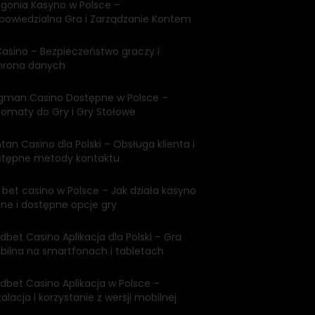
gonia Kasyno w Polsce –
owiedzialna Gra i Zarządzanie Kontem
Casino – Bezpieczeństwo graczy i
hrona danych
agman Casino Dostępne w Polsce –
omaty do Gry i Gry Stołowe
tan Casino dla Polski – Obsługa klienta i
stępne metody kontaktu
bet casino w Polsce – Jak działa kasyno
ine i dostępne opcje gry
dbet Casino Aplikacja dla Polski – Gra
ilna na smartfonach i tabletach
dbet Casino Aplikacja w Polsce –
talacja i korzystanie z wersji mobilnej