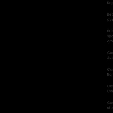
Kap
Bet
av
Bui
spe
gr
Cas
Ava
Cas
Bon
Cas
Con
Cas
sto