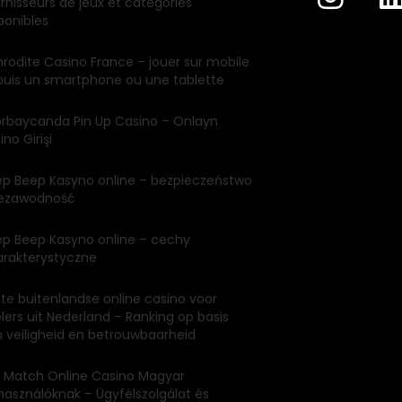
rnisseurs de jeux et catégories
ponibles
rodite Casino France – jouer sur mobile
uis un smartphone ou une tablette
rbaycanda Pin Up Casino – Onlayn
ino Girişi
p Beep Kasyno online – bezpieczeństwo
iezawodność
p Beep Kasyno online – cechy
arakterystyczne
te buitenlandse online casino voor
lers uit Nederland – Ranking op basis
 veiligheid en betrouwbaarheid
 Match Online Casino Magyar
használóknak – Ügyfélszolgálat és