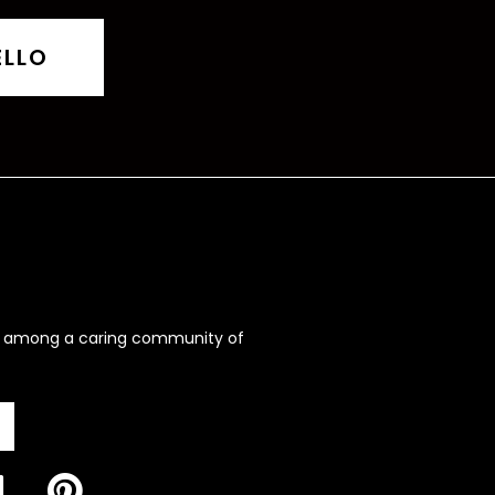
ELLO
k among a caring community of