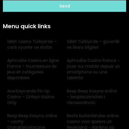
Send
Menu quick links
1xBet casino Türkiye’de –
1xBet Türkiye’de – güvenlik
canlı oyunlar ve slotlar
ve lisans bilgileri
Aphrodite Casino en ligne
Aphrodite Casino France –
France – fournisseurs de
jouer sur mobile depuis un
jeux et catégories
smartphone ou une
disponibles
tablette
Azərbaycanda Pin Up
Beep Beep Kasyno online
Casino – Onlayn Kazino
– bezpieczeństwo i
Girişi
niezawodność
Beep Beep Kasyno online
Beste buitenlandse online
– cechy
casino voor spelers uit
charakterystyczne
Nederland – Ranking op