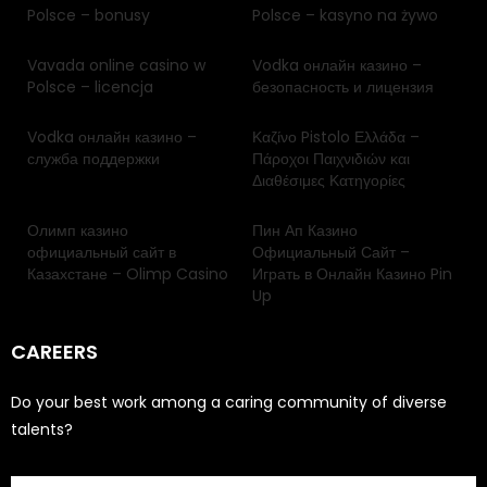
Polsce – bonusy
Polsce – kasyno na żywo
Vavada online casino w
Vodka онлайн казино –
Polsce – licencja
безопасность и лицензия
Vodka онлайн казино –
Καζίνο Pistolo Ελλάδα –
служба поддержки
Πάροχοι Παιχνιδιών και
Διαθέσιμες Κατηγορίες
Олимп казино
Пин Ап Казино
официальный сайт в
Официальный Сайт –
Казахстане – Olimp Casino
Играть в Онлайн Казино Pin
Up
CAREERS
Do your best work among a caring community of diverse
talents?