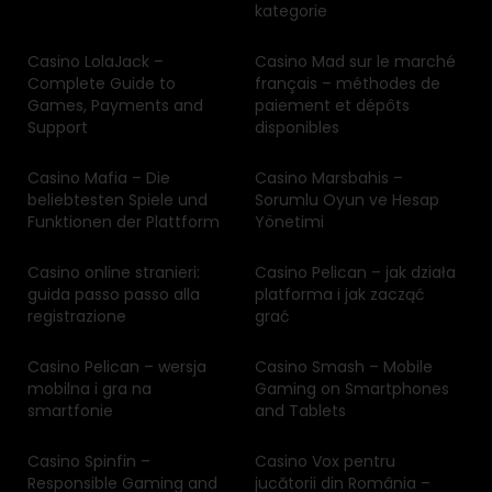
kategorie
Casino LolaJack –
Casino Mad sur le marché
Complete Guide to
français – méthodes de
Games, Payments and
paiement et dépôts
Support
disponibles
Casino Mafia – Die
Casino Marsbahis –
beliebtesten Spiele und
Sorumlu Oyun ve Hesap
Funktionen der Plattform
Yönetimi
Casino online stranieri:
Casino Pelican – jak działa
guida passo passo alla
platforma i jak zacząć
registrazione
grać
Casino Pelican – wersja
Casino Smash – Mobile
mobilna i gra na
Gaming on Smartphones
smartfonie
and Tablets
Casino Spinfin –
Casino Vox pentru
Responsible Gaming and
jucătorii din România –