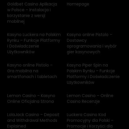
Goldbet Casino Aplikacja
Homepage
w Polsce – Instalacja i
korzystanie z wersji
mobilnej
Kasyno Luckera na Polskim
Kasyno online Pistolo –
Rynku – Funkcje Platformy
Dostawcy
i Doświadczenie
oprogramowania i wybór
Użytkowników
gier kasynowych
Kasyno online Pistolo –
Kasyno Piper Spin na
Gra mobilna na
Polskim Rynku – Funkcje
smartfonach i tabletach
Platformy i Doświadczenie
Użytkowników
Lemon Casino – Kasyno
Lemon Casino – Online
Online Oficjalna Strona
Casino Recenzje
LolaJack Casino – Deposit
Luckera Casino Kod
and Withdrawal Methods
Promocyjny dla Polski –
Explained
Promocje i Korzyści dla