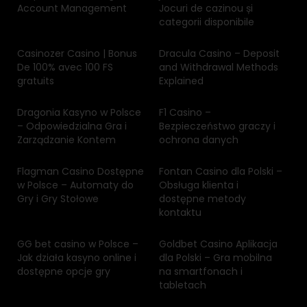
Account Management
Jocuri de cazinou și
categorii disponibile
Casinozer Casino | Bonus
Dracula Casino – Deposit
De 100% avec 100 FS
and Withdrawal Methods
gratuits
Explained
Dragonia Kasyno w Polsce
F1 Casino –
– Odpowiedzialna Gra i
Bezpieczeństwo graczy i
Zarządzanie Kontem
ochrona danych
Flagman Casino Dostępne
Fontan Casino dla Polski –
w Polsce – Automaty do
Obsługa klienta i
Gry i Gry Stołowe
dostępne metody
kontaktu
GG bet casino w Polsce –
Goldbet Casino Aplikacja
Jak działa kasyno online i
dla Polski – Gra mobilna
dostępne opcje gry
na smartfonach i
tabletach