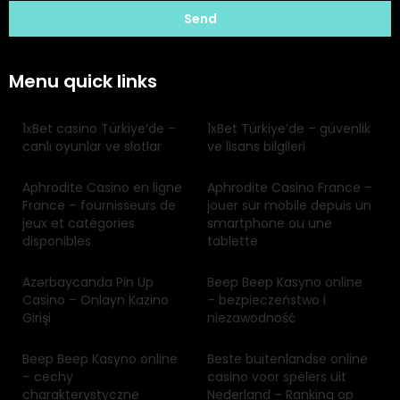
Send
Menu quick links
1xBet casino Türkiye’de –
1xBet Türkiye’de – güvenlik
canlı oyunlar ve slotlar
ve lisans bilgileri
Aphrodite Casino en ligne
Aphrodite Casino France –
France – fournisseurs de
jouer sur mobile depuis un
jeux et catégories
smartphone ou une
disponibles
tablette
Azərbaycanda Pin Up
Beep Beep Kasyno online
Casino – Onlayn Kazino
– bezpieczeństwo i
Girişi
niezawodność
Beep Beep Kasyno online
Beste buitenlandse online
– cechy
casino voor spelers uit
charakterystyczne
Nederland – Ranking op