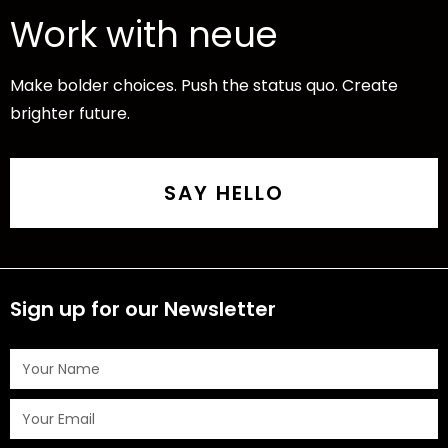
Work with neue
Make bolder choices. Push the status quo. Create
brighter future.
SAY HELLO
Sign up for our Newsletter