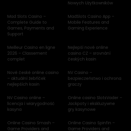
Nowych Użytkowników
Mad Slots Casino –
MadSlots Casino App –
Complete Guide to
Mobile Features and
Games, Payments and
Gaming Experience
Support
Meilleur Casino en ligne
Nejlepší nové online
2026 – Classement
casino CZ – srovnání
complet
českých kasin
Nové české online casino
NV Casino –
– aktuální žebříček
bezpieczeństwo i ochrona
nejlepších kasin
graczy
NV Casino online –
Online casino SlotsVader –
licencja i wiarygodność
Jackpoty i ekskluzywne
kasyna
gry kasynowe
Online Casino Smash –
Online Casino Spinfin –
Game Providers and
Game Providers and