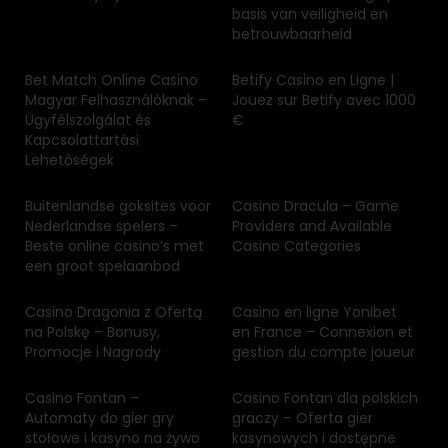
basis van veiligheid en
betrouwbaarheid
Bet Match Online Casino
Betify Casino en Ligne |
Magyar Felhasználóknak –
Jouez sur Betify avec 1000
Ügyfélszolgálat és
€
Kapcsolattartási
Lehetőségek
Buitenlandse goksites voor
Casino Dracula – Game
Nederlandse spelers –
Providers and Available
Beste online casino’s met
Casino Categories
een groot spelaanbod
Casino Dragonia z Ofertą
Casino en ligne Yonibet
na Polskę – Bonusy,
en France – Connexion et
Promocje i Nagrody
gestion du compte joueur
Casino Fontan –
Casino Fontan dla polskich
Automaty do gier gry
graczy – Oferta gier
stołowe i kasyno na żywo
kasynowych i dostępne