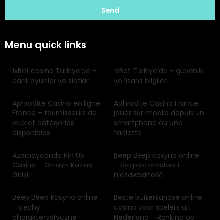
Send
Menu quick links
1xBet casino Türkiye’de –
1xBet Türkiye’de – güvenlik
canlı oyunlar ve slotlar
ve lisans bilgileri
Aphrodite Casino en ligne
Aphrodite Casino France –
France – fournisseurs de
jouer sur mobile depuis un
jeux et catégories
smartphone ou une
disponibles
tablette
Azərbaycanda Pin Up
Beep Beep Kasyno online
Casino – Onlayn Kazino
– bezpieczeństwo i
Girişi
niezawodność
Beep Beep Kasyno online
Beste buitenlandse online
– cechy
casino voor spelers uit
charakterystyczne
Nederland – Ranking op