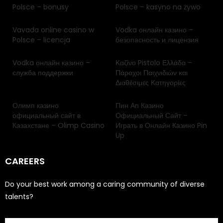
Polsce – bonusy
Polsce – kasyno na żywo
Vavada online casino w
Vodka онлайн казино –
Polsce – licencja
безопасность и лицензия
Vodka онлайн казино –
Καζίνο Pistolo Ελλάδα –
служба поддержки
Πάροχοι Παιχνιδιών και
Διαθέσιμες Κατηγορίες
Олимп казино
Пин Ап Казино
официальный сайт в
Официальный Сайт –
Казахстане – Olimp Casino
Играть в Онлайн Казино Pin
Up
CAREERS
Do your best work among a caring community of diverse
talents?