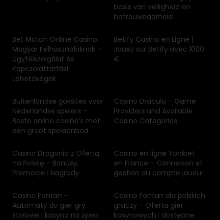
basis van veiligheid en
betrouwbaarheid
Bet Match Online Casino
Betify Casino en Ligne |
Magyar Felhasználóknak –
Jouez sur Betify avec 1000
Ügyfélszolgálat és
€
Kapcsolattartási
Lehetőségek
Buitenlandse goksites voor
Casino Dracula – Game
Nederlandse spelers –
Providers and Available
Beste online casino’s met
Casino Categories
een groot spelaanbod
Casino Dragonia z Ofertą
Casino en ligne Yonibet
na Polskę – Bonusy,
en France – Connexion et
Promocje i Nagrody
gestion du compte joueur
Casino Fontan –
Casino Fontan dla polskich
Automaty do gier gry
graczy – Oferta gier
stołowe i kasyno na żywo
kasynowych i dostępne