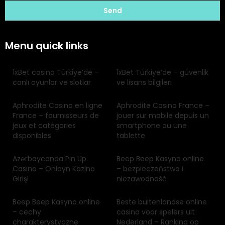
Send
Menu quick links
1xBet casino Türkiye’de –
1xBet Türkiye’de – güvenlik
canlı oyunlar ve slotlar
ve lisans bilgileri
Aphrodite Casino en ligne
Aphrodite Casino France –
France – fournisseurs de
jouer sur mobile depuis un
jeux et catégories
smartphone ou une
disponibles
tablette
Azərbaycanda Pin Up
Beep Beep Kasyno online
Casino – Onlayn Kazino
– bezpieczeństwo i
Girişi
niezawodność
Beep Beep Kasyno online
Beste buitenlandse online
– cechy
casino voor spelers uit
charakterystyczne
Nederland – Ranking op