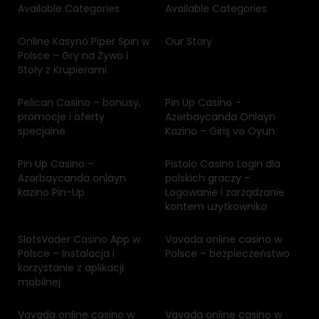
Available Categories
Available Categories
Online Kasyno Piper Spin w
Our Story
Polsce – Gry na Żywo i
Stoły z Krupierami
Pelican Casino – bonusy,
Pin Up Casino –
promocje i oferty
Azərbaycanda Onlayn
specjalne
Kazino – Giriş və Oyun
Pin Up Casino –
Pistolo Casino Login dla
Azərbaycanda onlayn
polskich graczy –
kazino Pin-Up
Logowanie i zarządzanie
kontem użytkownika
SlotsVader Casino App w
Vavada online casino w
Polsce – Instalacja i
Polsce – bezpieczeństwo
korzystanie z aplikacji
mobilnej
Vavada online casino w
Vavada online casino w