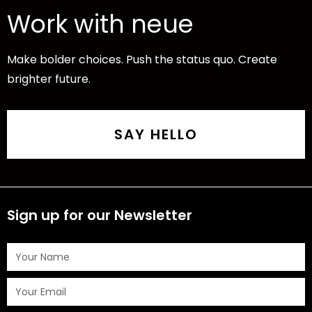
Work with neue
Make bolder choices. Push the status quo. Create
brighter future.
SAY HELLO
Sign up for our Newsletter