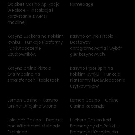
Goldbet Casino Aplikacja
Homepage
w Polsce – Instalacja i
korzystanie z wersji
mobilnej
Kasyno Luckera na Polskim
Kasyno online Pistolo –
Rynku – Funkcje Platformy
Dostawcy
i Doświadczenie
oprogramowania i wybór
Użytkowników
gier kasynowych
Kasyno online Pistolo –
Kasyno Piper Spin na
Gra mobilna na
Polskim Rynku – Funkcje
smartfonach i tabletach
Platformy i Doświadczenie
Użytkowników
Lemon Casino – Kasyno
Lemon Casino – Online
Online Oficjalna Strona
Casino Recenzje
LolaJack Casino – Deposit
Luckera Casino Kod
and Withdrawal Methods
Promocyjny dla Polski –
Explained
Promocje i Korzyści dla