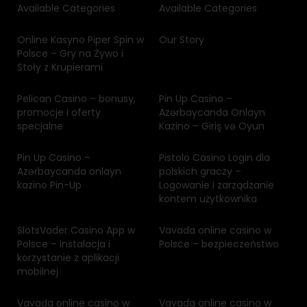
Available Categories
Available Categories
Online Kasyno Piper Spin w
Our Story
Polsce – Gry na Żywo i
Stoły z Krupierami
Pelican Casino – bonusy,
Pin Up Casino –
promocje i oferty
Azərbaycanda Onlayn
specjalne
Kazino – Giriş və Oyun
Pin Up Casino –
Pistolo Casino Login dla
Azərbaycanda onlayn
polskich graczy –
kazino Pin-Up
Logowanie i zarządzanie
kontem użytkownika
SlotsVader Casino App w
Vavada online casino w
Polsce – Instalacja i
Polsce – bezpieczeństwo
korzystanie z aplikacji
mobilnej
Vavada online casino w
Vavada online casino w