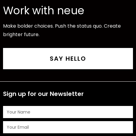
Work with neue
Make bolder choices. Push the status quo. Create
brighter future.
SAY HELLO
Sign up for our Newsletter