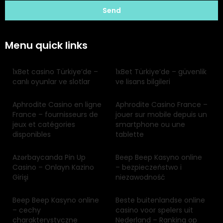
Send
Menu quick links
1xBet casino Türkiye’de –
1xBet Türkiye’de – güvenlik
canlı oyunlar ve slotlar
ve lisans bilgileri
Aphrodite Casino en ligne
Aphrodite Casino France –
France – fournisseurs de
jouer sur mobile depuis un
jeux et catégories
smartphone ou une
disponibles
tablette
Azərbaycanda Pin Up
Beep Beep Kasyno online
Casino – Onlayn Kazino
– bezpieczeństwo i
Girişi
niezawodność
Beep Beep Kasyno online
Beste buitenlandse online
– cechy
casino voor spelers uit
charakterystyczne
Nederland – Ranking op