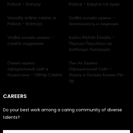
Polsce – bonusy
Polsce – kasyno na żywo
Vavada online casino w
Vodka онлайн казино –
Polsce – licencja
безопасность и лицензия
Vodka онлайн казино –
Καζίνο Pistolo Ελλάδα –
служба поддержки
Πάροχοι Παιχνιδιών και
Διαθέσιμες Κατηγορίες
Олимп казино
Пин Ап Казино
официальный сайт в
Официальный Сайт –
Казахстане – Olimp Casino
Играть в Онлайн Казино Pin
Up
CAREERS
Do your best work among a caring community of diverse
talents?