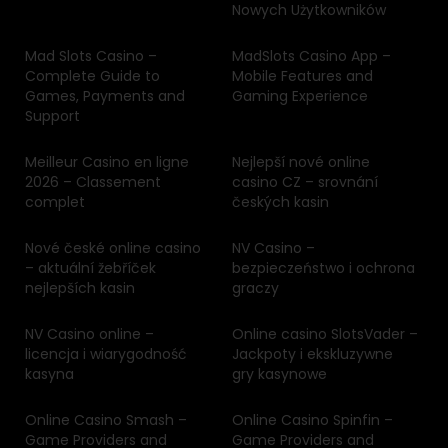
Nowych Użytkowników
Mad Slots Casino –
MadSlots Casino App –
Complete Guide to
Mobile Features and
Games, Payments and
Gaming Experience
Support
Meilleur Casino en ligne
Nejlepší nové online
2026 – Classement
casino CZ – srovnání
complet
českých kasin
Nové české online casino
NV Casino –
– aktuální žebříček
bezpieczeństwo i ochrona
nejlepších kasin
graczy
NV Casino online –
Online casino SlotsVader –
licencja i wiarygodność
Jackpoty i ekskluzywne
kasyna
gry kasynowe
Online Casino Smash –
Online Casino Spinfin –
Game Providers and
Game Providers and