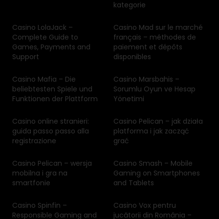
kategorie
Casino LolaJack –
Casino Mad sur le marché
Complete Guide to
français – méthodes de
Games, Payments and
paiement et dépôts
Support
disponibles
Casino Mafia – Die
Casino Marsbahis –
beliebtesten Spiele und
Sorumlu Oyun ve Hesap
Funktionen der Plattform
Yönetimi
Casino online stranieri:
Casino Pelican – jak działa
guida passo passo alla
platforma i jak zacząć
registrazione
grać
Casino Pelican – wersja
Casino Smash – Mobile
mobilna i gra na
Gaming on Smartphones
smartfonie
and Tablets
Casino Spinfin –
Casino Vox pentru
Responsible Gaming and
jucătorii din România –