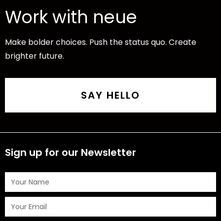
Work with neue
Make bolder choices. Push the status quo. Create
brighter future.
SAY HELLO
Sign up for our Newsletter