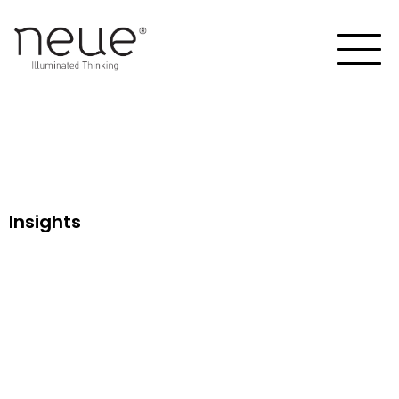
Insights