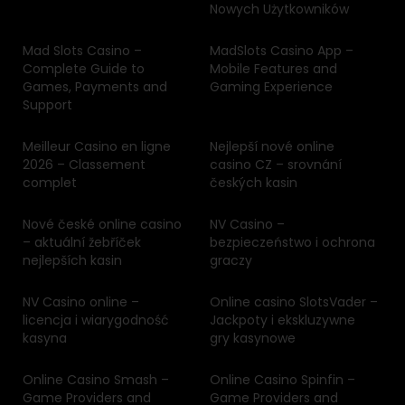
Nowych Użytkowników
Mad Slots Casino –
MadSlots Casino App –
Complete Guide to
Mobile Features and
Games, Payments and
Gaming Experience
Support
Meilleur Casino en ligne
Nejlepší nové online
2026 – Classement
casino CZ – srovnání
complet
českých kasin
Nové české online casino
NV Casino –
– aktuální žebříček
bezpieczeństwo i ochrona
nejlepších kasin
graczy
NV Casino online –
Online casino SlotsVader –
licencja i wiarygodność
Jackpoty i ekskluzywne
kasyna
gry kasynowe
Online Casino Smash –
Online Casino Spinfin –
Game Providers and
Game Providers and