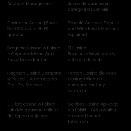
Account Management
Jocuri de cazinou și
categorii disponibile
Casinozer Casino | Bonus
Dracula Casino – Deposit
De 100% avec 100 FS
and Withdrawal Methods
gratuits
Explained
Dragonia Kasyno w Polsce
F1 Casino –
– Odpowiedzialna Gra i
Bezpieczeństwo graczy i
Zarządzanie Kontem
ochrona danych
Flagman Casino Dostępne
Fontan Casino dla Polski –
w Polsce – Automaty do
Obsługa klienta i
Gry i Gry Stołowe
dostępne metody
kontaktu
GG bet casino w Polsce –
Goldbet Casino Aplikacja
Jak działa kasyno online i
dla Polski – Gra mobilna
dostępne opcje gry
na smartfonach i
tabletach