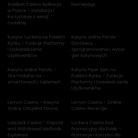
Goldbet Casino Aplikacja
Homepage
w Polsce – Instalacja i
korzystanie z wersji
mobilnej
Kasyno Luckera na Polskim
Kasyno online Pistolo –
Rynku – Funkcje Platformy
Dostawcy
i Doświadczenie
oprogramowania i wybór
Użytkowników
gier kasynowych
Kasyno online Pistolo –
Kasyno Piper Spin na
Gra mobilna na
Polskim Rynku – Funkcje
smartfonach i tabletach
Platformy i Doświadczenie
Użytkowników
Lemon Casino – Kasyno
Lemon Casino – Online
Online Oficjalna Strona
Casino Recenzje
LolaJack Casino – Deposit
Luckera Casino Kod
and Withdrawal Methods
Promocyjny dla Polski –
Explained
Promocje i Korzyści dla