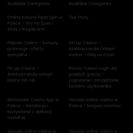
Available Categories
Available Categories
Online Kasyno Piper Spin w
Our Story
Polsce – Gry na Żywo i
Stoły z Krupierami
Pelican Casino – bonusy,
Pin Up Casino –
promocje i oferty
Azərbaycanda Onlayn
specjalne
Kazino – Giriş və Oyun
Pin Up Casino –
Pistolo Casino Login dla
Azərbaycanda onlayn
polskich graczy –
kazino Pin-Up
Logowanie i zarządzanie
kontem użytkownika
SlotsVader Casino App w
Vavada online casino w
Polsce – Instalacja i
Polsce – bezpieczeństwo
korzystanie z aplikacji
mobilnej
Vavada online casino w
Vavada online casino w