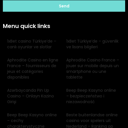
Send
Menu quick links
1xBet casino Türkiye’de –
1xBet Türkiye’de – güvenlik
canlı oyunlar ve slotlar
ve lisans bilgileri
Aphrodite Casino en ligne
Aphrodite Casino France –
France – fournisseurs de
jouer sur mobile depuis un
jeux et catégories
smartphone ou une
disponibles
tablette
Azərbaycanda Pin Up
Beep Beep Kasyno online
Casino – Onlayn Kazino
– bezpieczeństwo i
Girişi
niezawodność
Beep Beep Kasyno online
Beste buitenlandse online
– cechy
casino voor spelers uit
charakterystyczne
Nederland – Ranking op