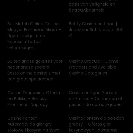
basis van veiligheid en
betrouwbaarheid
Bet Match Online Casino
Betify Casino en Ligne |
Magyar Felhasználóknak –
Jouez sur Betify avec 1000
Ügyfélszolgálat és
€
Kapcsolattartási
Lehetőségek
Buitenlandse goksites voor
Casino Dracula – Game
Nederlandse spelers –
Providers and Available
Beste online casino’s met
Casino Categories
een groot spelaanbod
Casino Dragonia z Ofertą
Casino en ligne Yonibet
na Polskę – Bonusy,
en France – Connexion et
Promocje i Nagrody
gestion du compte joueur
Casino Fontan –
Casino Fontan dla polskich
Automaty do gier gry
graczy – Oferta gier
stołowe i kasyno na żywo
kasynowych i dostępne