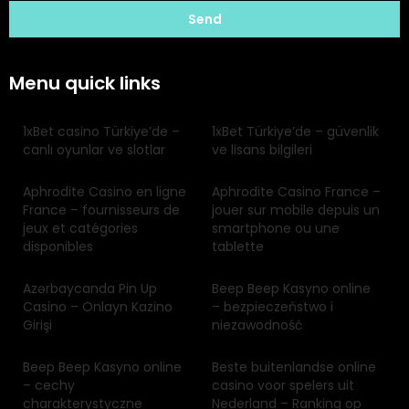
Send
Menu quick links
1xBet casino Türkiye’de –
1xBet Türkiye’de – güvenlik
canlı oyunlar ve slotlar
ve lisans bilgileri
Aphrodite Casino en ligne
Aphrodite Casino France –
France – fournisseurs de
jouer sur mobile depuis un
jeux et catégories
smartphone ou une
disponibles
tablette
Azərbaycanda Pin Up
Beep Beep Kasyno online
Casino – Onlayn Kazino
– bezpieczeństwo i
Girişi
niezawodność
Beep Beep Kasyno online
Beste buitenlandse online
– cechy
casino voor spelers uit
charakterystyczne
Nederland – Ranking op